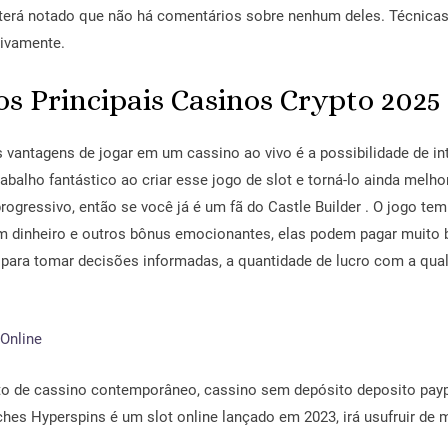
terá notado que não há comentários sobre nenhum deles. Técnicas 
tivamente.
s Principais Casinos Crypto 2025
s vantagens de jogar em um cassino ao vivo é a possibilidade de i
abalho fantástico ao criar esse jogo de slot e torná-lo ainda mel
ogressivo, então se você já é um fã do Castle Builder . O jogo t
m dinheiro e outros bônus emocionantes, elas podem pagar muito 
 para tomar decisões informadas, a quantidade de lucro com a qual
Online
to de cassino contemporâneo, cassino sem depósito deposito payp
es Hyperspins é um slot online lançado em 2023, irá usufruir de m