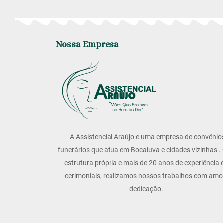
Nossa Empresa
A Assistencial Araújo e uma empresa de convênio
funerários que atua em Bocaiuva e cidades vizinhas 
estrutura própria e mais de 20 anos de experiência
cerimoniais, realizamos nossos trabalhos com amo
dedicação.