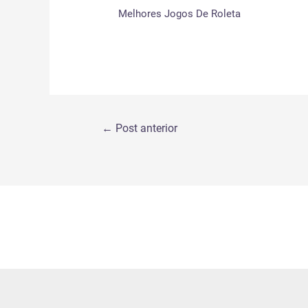
Melhores Jogos De Roleta
←
Post anterior