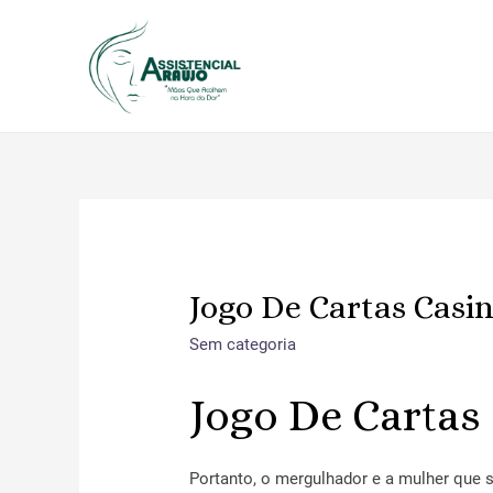
Jogo De Cartas Casi
Sem categoria
Jogo De Cartas
Portanto, o mergulhador e a mulher que s