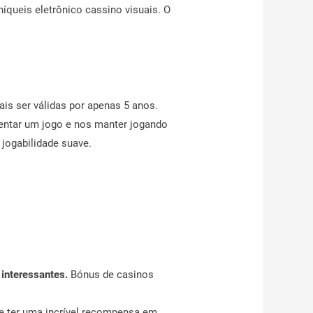
íqueis eletrônico cassino visuais. O
is ser válidas por apenas 5 anos.
mentar um jogo e nos manter jogando
 jogabilidade suave.
 interessantes.
Bónus de casinos
 de ter uma incrível recompensa em