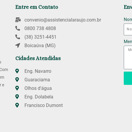
Entre em Contato
Env
No
convenio@assistencialaraujo.com.br
0800 738 4808
(38) 3251-4451
Men
Boicaúva (MG)
Cidades Atendidas
s
. Com
Eng. Navarro
 em
Guaraciama
r e
Olhos d'água
Eng. Dolabela
Francisco Dumont