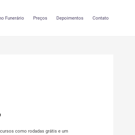
no Funerário
Preços
Depoimentos
Contato
o
ecursos como rodadas grátis e um