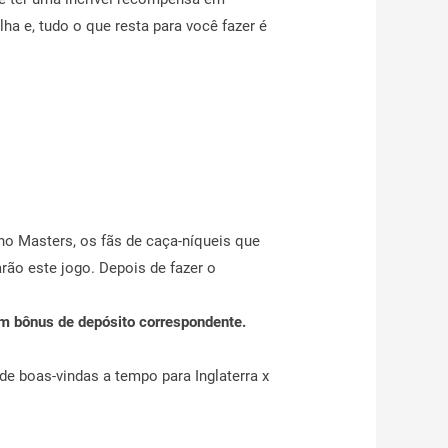
ha e, tudo o que resta para você fazer é
no Masters, os fãs de caça-níqueis que
ão este jogo. Depois de fazer o
um bônus de depósito correspondente.
 de boas-vindas a tempo para Inglaterra x