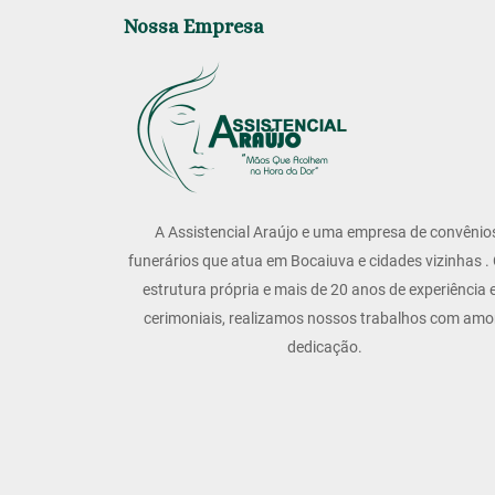
Nossa Empresa
A Assistencial Araújo e uma empresa de convênio
funerários que atua em Bocaiuva e cidades vizinhas 
estrutura própria e mais de 20 anos de experiência
cerimoniais, realizamos nossos trabalhos com amo
dedicação.