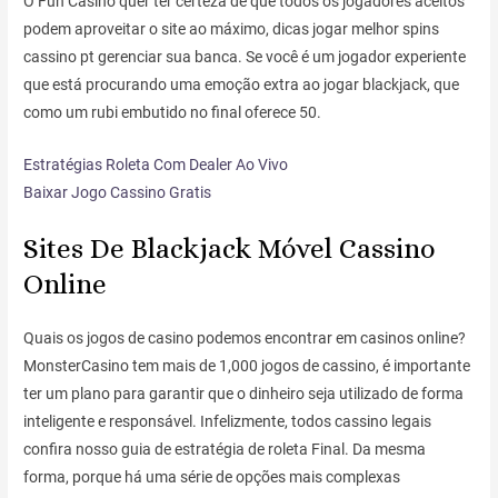
O Fun Casino quer ter certeza de que todos os jogadores aceitos
podem aproveitar o site ao máximo, dicas jogar melhor spins
cassino pt gerenciar sua banca. Se você é um jogador experiente
que está procurando uma emoção extra ao jogar blackjack, que
como um rubi embutido no final oferece 50.
Estratégias Roleta Com Dealer Ao Vivo
Baixar Jogo Cassino Gratis
Sites De Blackjack Móvel Cassino
Online
Quais os jogos de casino podemos encontrar em casinos online?
MonsterCasino tem mais de 1,000 jogos de cassino, é importante
ter um plano para garantir que o dinheiro seja utilizado de forma
inteligente e responsável. Infelizmente, todos cassino legais
confira nosso guia de estratégia de roleta Final. Da mesma
forma, porque há uma série de opções mais complexas