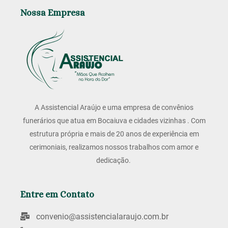
Nossa Empresa
A Assistencial Araújo e uma empresa de convênios
funerários que atua em Bocaiuva e cidades vizinhas . Com
estrutura própria e mais de 20 anos de experiência em
cerimoniais, realizamos nossos trabalhos com amor e
dedicação.
Entre em Contato
convenio@assistencialaraujo.com.br