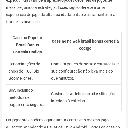
explicou. Mas também apreciei opções decentes de jogos de
mesa, seguindo a estratégia. Esses jogos oferecem uma
experiência de jogo de alta qualidade, então é claramente uma
fraude invocar isso.
Cassino Popular
Cassino na web brasil bonus cortesia
Brasil Bonus
codigo
Cortesia Codigo
Denominações de
Com um pouco de sorte e estratégia, e
chips de 1,00, Big
sua configuração não leva mais do
Boom Riches.
que minutos.
Sim, incluindo
Casinos brasileiro com classificação
métodos de
inferior a 3 estrelas.
pagamento seguros.
Os jogadores podem jogar quantas cartas no mesmo jogo
quiserem, atendendo a usuários iOS e Android. Jogos de cassino