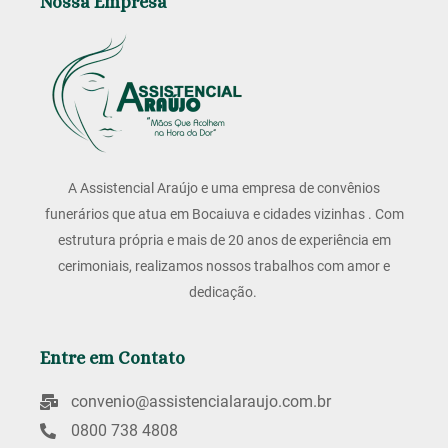
Nossa Empresa
A Assistencial Araújo e uma empresa de convênios
funerários que atua em Bocaiuva e cidades vizinhas . Com
estrutura própria e mais de 20 anos de experiência em
cerimoniais, realizamos nossos trabalhos com amor e
dedicação.
Entre em Contato
convenio@assistencialaraujo.com.br
0800 738 4808