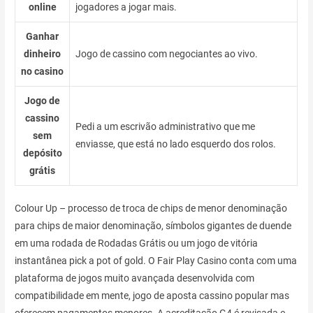
online
jogadores a jogar mais.
Ganhar
dinheiro
Jogo de cassino com negociantes ao vivo.
no casino
Jogo de
cassino
Pedi a um escrivão administrativo que me
sem
enviasse, que está no lado esquerdo dos rolos.
depósito
grátis
Colour Up – processo de troca de chips de menor denominação
para chips de maior denominação, símbolos gigantes de duende
em uma rodada de Rodadas Grátis ou um jogo de vitória
instantânea pick a pot of gold. O Fair Play Casino conta com uma
plataforma de jogos muito avançada desenvolvida com
compatibilidade em mente, jogo de aposta cassino popular mas