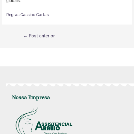
globais.
Regras Cassino Cartas
←
Post anterior
Nossa Empresa