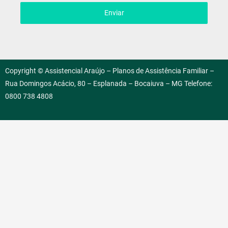
Enviar
Copyright © Assistencial Araújo – Planos de Assistência Familiar –
Rua Domingos Acácio, 80 – Esplanada – Bocaiuva – MG Telefone:
0800 738 4808