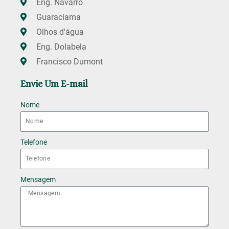
Eng. Navarro
Guaraciama
Olhos d'água
Eng. Dolabela
Francisco Dumont
Envie Um E-mail
Nome
Telefone
Mensagem