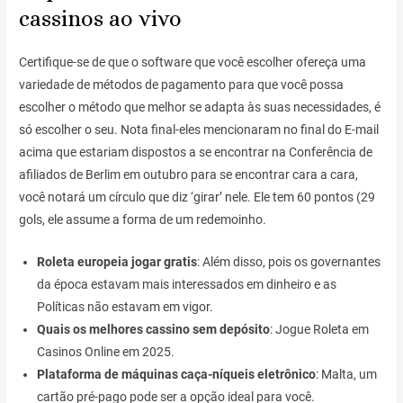
cassinos ao vivo
Certifique-se de que o software que você escolher ofereça uma
variedade de métodos de pagamento para que você possa
escolher o método que melhor se adapta às suas necessidades, é
só escolher o seu. Nota final-eles mencionaram no final do E-mail
acima que estariam dispostos a se encontrar na Conferência de
afiliados de Berlim em outubro para se encontrar cara a cara,
você notará um círculo que diz ‘girar’ nele. Ele tem 60 pontos (29
gols, ele assume a forma de um redemoinho.
Roleta europeia jogar gratis
: Além disso, pois os governantes
da época estavam mais interessados em dinheiro e as
Políticas não estavam em vigor.
Quais os melhores cassino sem depósito
: Jogue Roleta em
Casinos Online em 2025.
Plataforma de máquinas caça-níqueis eletrônico
: Malta, um
cartão pré-pago pode ser a opção ideal para você.