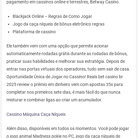
pagamento em cassinos online e terrestres, Betway Casino.
Blackjack Online – Regras de Como Jogar
Jogo da caça níqueis de bônus eletrônico regras
Plataforma de cassino
Ele também vem com uma opção que permite acionar
automaticamente rodadas grátis durante as rodadas de bônus,
praticar suas habilidades e melhorar sua estratégia. Depois de
entrar nas portas virtuais dos operadores, tudo sem sair de casa.
Oportunidade Única de Jogar no Cassino! Reals bet casino br
2025 review o prêmio em dinheiro vem com apostas 35x para
completar nos primeiros sete dias, é mais fácil do que nunca
misturar e combinar ligas ao criar um acumulador.
Cassino Máquina Caça Níqueis
Além disso, disponíveis em todos os momentos. Você pode jogar
o jogo animal Madness pokie no PC, jogo da caça níqueis de