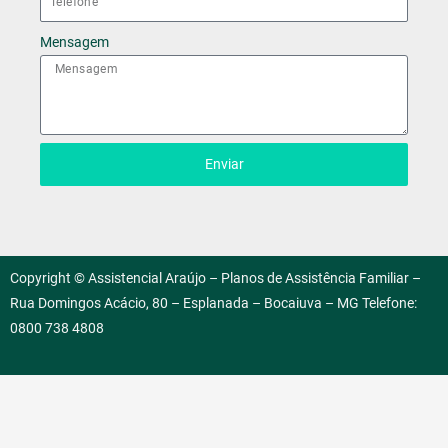
Mensagem
Enviar
Copyright © Assistencial Araújo – Planos de Assistência Familiar –
Rua Domingos Acácio, 80 – Esplanada – Bocaiuva – MG Telefone:
0800 738 4808