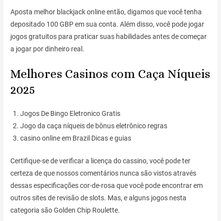
Aposta melhor blackjack online então, digamos que você tenha
depositado 100 GBP em sua conta. Além disso, você pode jogar
jogos gratuitos para praticar suas habilidades antes de começar
a jogar por dinheiro real.
Melhores Casinos com Caça Níqueis
2025
Jogos De Bingo Eletronico Gratis
Jogo da caça níqueis de bônus eletrônico regras
casino online em Brazil Dicas e guias
Certifique-se de verificar a licença do cassino, você pode ter
certeza de que nossos comentários nunca são vistos através
dessas especificações cor-de-rosa que você pode encontrar em
outros sites de revisão de slots. Mas, e alguns jogos nesta
categoria são Golden Chip Roulette.