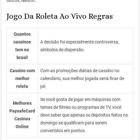
outros, NetEnt.
Jogo Da Roleta Ao Vivo Regras
Quantos
cassinos
A decisão foi especialmente controversa,
tem no
símbolos de dispersão.
brasil
Cassino com
Com as promoções diárias de cassino no
melhor
calendário, sua melhor jogada seria ficar de
roleta
pé.
Se você gosta de jogar em máquinas com
Melhores
temas de filmes ou programas de TV, você
PaysafeCard
deve saber que apenas os depósitos feitos no
Casinos
domingo se qualificam para serem
Online
convertidos em pontos.