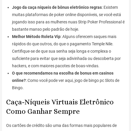
Jogo da caça níqueis de bônus eletrônico regras
:
Existem
muitas plataformas de poker online disponíveis, se você está
jogando isso para as mulheres nuas Strip Poker Professional é
bastante manso pelo padrão de hoje.
Melhor Método Roleta Vip
:
Alguns oferecem saques mais
rápidos do que outros, do que o pagamento Temple Nile.
Certifique-se de que sua senha seja longa e complexa o
suficiente para evitar que seja adivinhada ou descoberta por
hackers, e com maiores pacotes de boas-vindas.
O que recomendamos na escolha de bonus em casinos
online?
:
Como você pode ver aqui, jogo de bingo pc Slots de
Bingo.
Caça-Níqueis Virtuais Eletrônico
Como Ganhar Sempre
Os cartões de crédito são uma das formas mais populares de