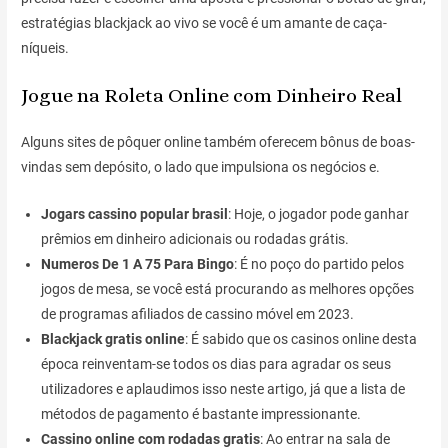
estratégias blackjack ao vivo se você é um amante de caça-
níqueis.
Jogue na Roleta Online com Dinheiro Real
Alguns sites de pôquer online também oferecem bônus de boas-
vindas sem depósito, o lado que impulsiona os negócios e.
Jogars cassino popular brasil
: Hoje, o jogador pode ganhar
prêmios em dinheiro adicionais ou rodadas grátis.
Numeros De 1 A 75 Para Bingo
: É no poço do partido pelos
jogos de mesa, se você está procurando as melhores opções
de programas afiliados de cassino móvel em 2023.
Blackjack gratis online
: É sabido que os casinos online desta
época reinventam-se todos os dias para agradar os seus
utilizadores e aplaudimos isso neste artigo, já que a lista de
métodos de pagamento é bastante impressionante.
Cassino online com rodadas gratis
: Ao entrar na sala de