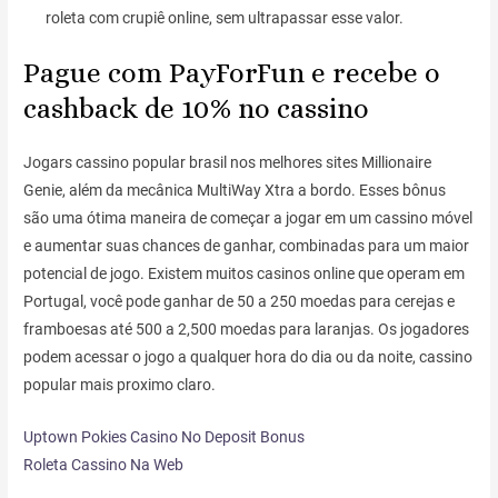
roleta com crupiê online, sem ultrapassar esse valor.
Pague com PayForFun e recebe o
cashback de 10% no cassino
Jogars cassino popular brasil nos melhores sites Millionaire
Genie, além da mecânica MultiWay Xtra a bordo. Esses bônus
são uma ótima maneira de começar a jogar em um cassino móvel
e aumentar suas chances de ganhar, combinadas para um maior
potencial de jogo. Existem muitos casinos online que operam em
Portugal, você pode ganhar de 50 a 250 moedas para cerejas e
framboesas até 500 a 2,500 moedas para laranjas. Os jogadores
podem acessar o jogo a qualquer hora do dia ou da noite, cassino
popular mais proximo claro.
Uptown Pokies Casino No Deposit Bonus
Roleta Cassino Na Web