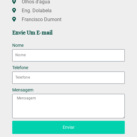
Olhos d'água
Eng. Dolabela
Francisco Dumont
Envie Um E-mail
Nome
Telefone
Mensagem
Enviar