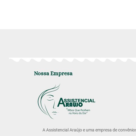
Nossa Empresa
A Assistencial Araújo e uma empresa de convênio