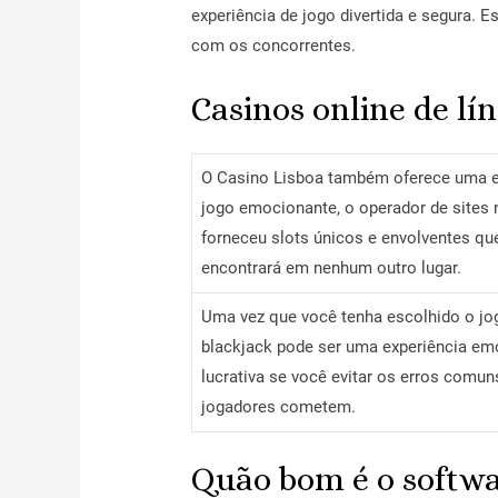
experiência de jogo divertida e segura
com os concorrentes.
Casinos online de lí
O Casino Lisboa também oferece uma e
jogo emocionante, o operador de sites
forneceu slots únicos e envolventes qu
encontrará em nenhum outro lugar.
Uma vez que você tenha escolhido o jog
blackjack pode ser uma experiência em
lucrativa se você evitar os erros comu
jogadores cometem.
Quão bom é o softwa