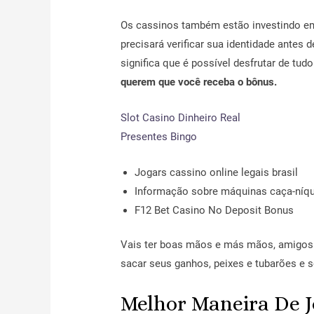
Os cassinos também estão investindo em 
precisará verificar sua identidade antes
significa que é possível desfrutar de tud
querem que você receba o bônus.
Slot Casino Dinheiro Real
Presentes Bingo
Jogars cassino online legais brasil
Informação sobre máquinas caça-níqu
F12 Bet Casino No Deposit Bonus
Vais ter boas mãos e más mãos, amigos. 
sacar seus ganhos, peixes e tubarões e 
Melhor Maneira De J