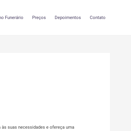
no Funerário
Preços
Depoimentos
Contato
da às suas necessidades e ofereça uma