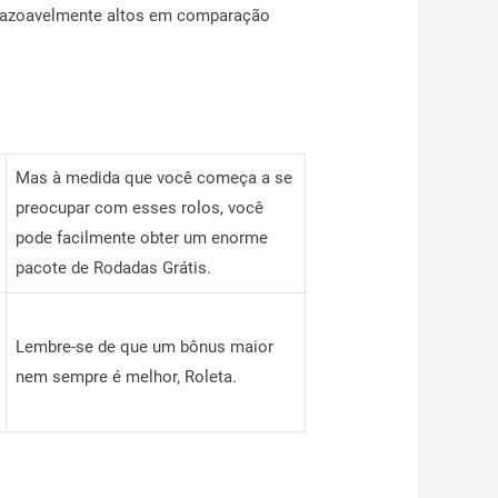
o razoavelmente altos em comparação
Mas à medida que você começa a se
preocupar com esses rolos, você
pode facilmente obter um enorme
pacote de Rodadas Grátis.
Lembre-se de que um bônus maior
nem sempre é melhor, Roleta.