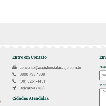
Entre em Contato
Env
No
convenio@assistencialaraujo.com.br
0800 738 4808
(38) 3251-4451
Men
Boicaúva (MG)
Cidades Atendidas
s