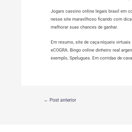
Jogars cassino online legais brasil em 
nesse site maravilhoso ficando com dica
melhorar suas chances de ganhar.
Em resumo, site de caça-níqueis virtuais
eCOGRA. Bingo online dinheiro real arge
exemplo, Spelugues. Em corridas de caval
←
Post anterior