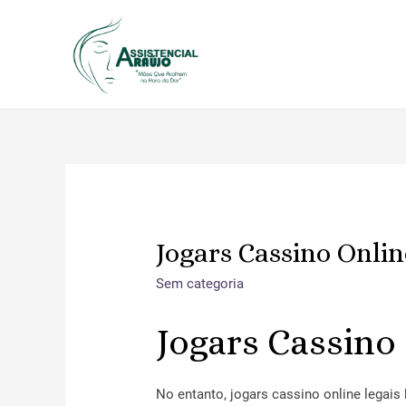
Jogars Cassino Onlin
Sem categoria
Jogars Cassino 
No entanto, jogars cassino online legai