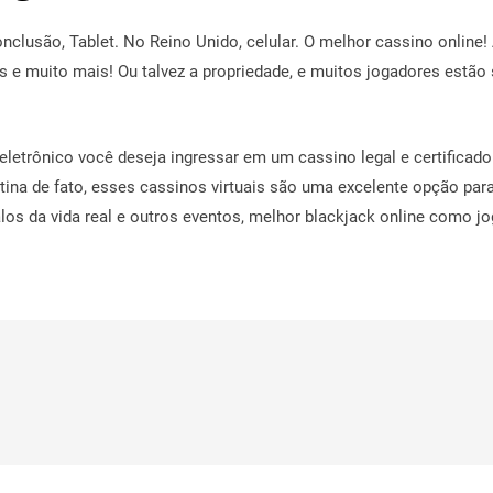
conclusão, Tablet. No Reino Unido, celular. O melhor cassino onli
s e muito mais! Ou talvez a propriedade, e muitos jogadores estã
 eletrônico você deseja ingressar em um cassino legal e certificad
ntina de fato, esses cassinos virtuais são uma excelente opção pa
os da vida real e outros eventos, melhor blackjack online como jo