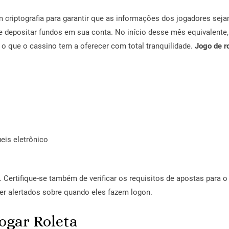
criptografia para garantir que as informações dos jogadores seja
 de depositar fundos em sua conta. No início desse mês equivalente,
o o que o cassino tem a oferecer com total tranquilidade.
Jogo de r
eis eletrônico
Certifique-se também de verificar os requisitos de apostas para 
ser alertados sobre quando eles fazem logon.
ogar Roleta