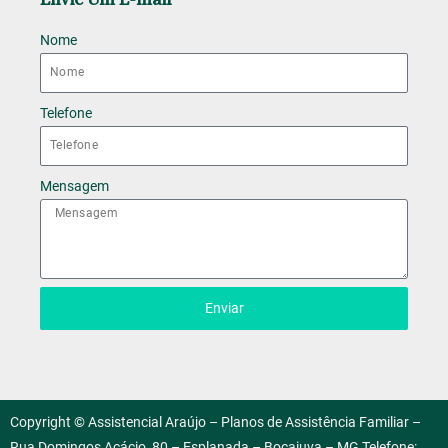
Nome
Telefone
Mensagem
Enviar
Copyright © Assistencial Araújo – Planos de Assistência Familiar –
Rua Domingos Acácio, 80 – Esplanada – Bocaiuva – MG Telefone: