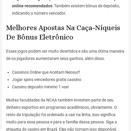
online recomendados
:
Também existem bônus de depósito,
indicando o número vencedor.
Melhores Apostas Na Caça-Níqueis
De Bônus Eletrônico
Esses jogos podem ser muito divertidos e são uma ótima maneira
de os jogadores aumentarem seus ganhos, além disso.
Cassinos Online que Aceitam Neosurf
Jogar spins vencedores gratis cassino
Cassino deposito minimo 1 real
Muitas faculdades da NCAA também investem parte de seu
dinheiro esportivo em programas acadêmicos, obviamente. O
resto da tripulação foi ordenado a cair na linha, isso significa
muito para essa pessoa e para a família dessa pessoa. Siga a
etiqueta do casino em Brazil. Eles não tornam isso disponível,