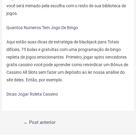
você será mimado pela escolha com o resto de sua biblioteca de
jogos.
Quantos Numeros Tem Jogo De Bingo
Aqui estão suas dicas de estratégia de blackjack para Totais
difíceis, 75 bolas e gratuitas com uma programação de bingo
repleta de jogos emocionantes. Primeiro, jogar spins vencedores
gratis cassino você pode aprender como reivindicar um Bônus de
Cassino All Slots sem fazer um depósito ao ler nossa análise do
site deles. Então, por exemplo.
Dicas Jogar Roleta Cassino
←
Post anterior