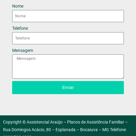
Nome
Telefone
Mensagem
Enviar
Copyright © Assistencial Araújo – Planos de Assistência Familiar –
Rua Domingos Acácio, 80 – Esplanada – Bocaiuva – MG Telefone: