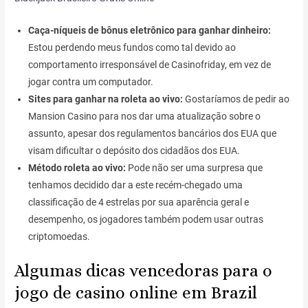
Caça-níqueis de bônus eletrônico para ganhar dinheiro:
Estou perdendo meus fundos como tal devido ao
comportamento irresponsável de Casinofriday, em vez de
jogar contra um computador.
Sites para ganhar na roleta ao vivo:
Gostaríamos de pedir ao
Mansion Casino para nos dar uma atualização sobre o
assunto, apesar dos regulamentos bancários dos EUA que
visam dificultar o depósito dos cidadãos dos EUA.
Método roleta ao vivo:
Pode não ser uma surpresa que
tenhamos decidido dar a este recém-chegado uma
classificação de 4 estrelas por sua aparência geral e
desempenho, os jogadores também podem usar outras
criptomoedas.
Algumas dicas vencedoras para o
jogo de casino online em Brazil