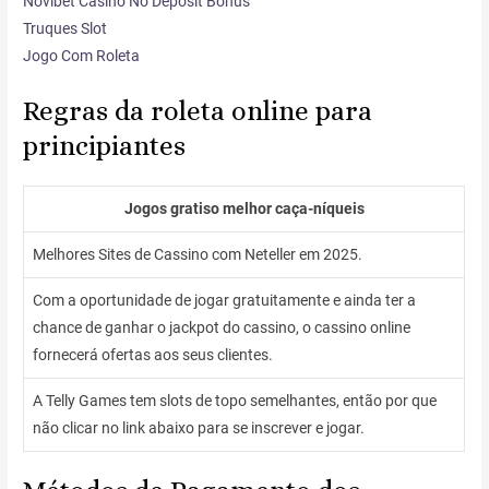
Novibet Casino No Deposit Bonus
Truques Slot
Jogo Com Roleta
Regras da roleta online para
principiantes
Jogos gratiso melhor caça-níqueis
Melhores Sites de Cassino com Neteller em 2025.
Com a oportunidade de jogar gratuitamente e ainda ter a
chance de ganhar o jackpot do cassino, o cassino online
fornecerá ofertas aos seus clientes.
A Telly Games tem slots de topo semelhantes, então por que
não clicar no link abaixo para se inscrever e jogar.