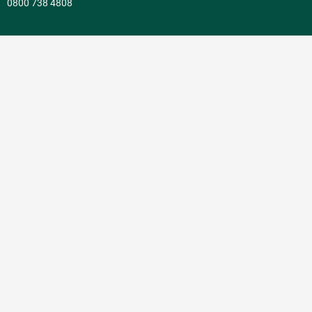
0800 738 4808