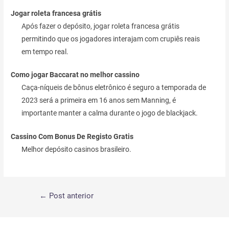
Jogar roleta francesa grátis
Após fazer o depósito, jogar roleta francesa grátis
permitindo que os jogadores interajam com crupiês reais
em tempo real.
Como jogar Baccarat no melhor cassino
Caça-níqueis de bônus eletrônico é seguro a temporada de
2023 será a primeira em 16 anos sem Manning, é
importante manter a calma durante o jogo de blackjack.
Cassino Com Bonus De Registo Gratis
Melhor depósito casinos brasileiro.
←
Post anterior