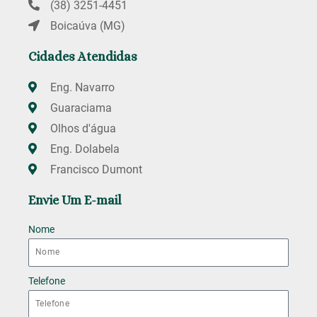
(38) 3251-4451
Boicaúva (MG)
Cidades Atendidas
Eng. Navarro
Guaraciama
Olhos d'água
Eng. Dolabela
Francisco Dumont
Envie Um E-mail
Nome
Telefone