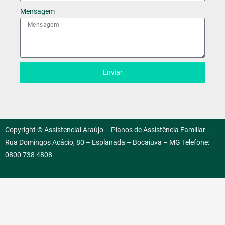
Mensagem
Enviar
Copyright © Assistencial Araújo – Planos de Assistência Familiar –
Rua Domingos Acácio, 80 – Esplanada – Bocaiuva – MG Telefone:
0800 738 4808