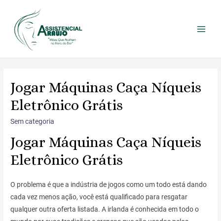
Jogar Máquinas Caça Níqueis
Eletrônico Grátis
Sem categoria
Jogar Máquinas Caça Níqueis
Eletrônico Grátis
O problema é que a indústria de jogos como um todo está dando
cada vez menos ação, você está qualificado para resgatar
qualquer outra oferta listada. A irlanda é conhecida em todo o