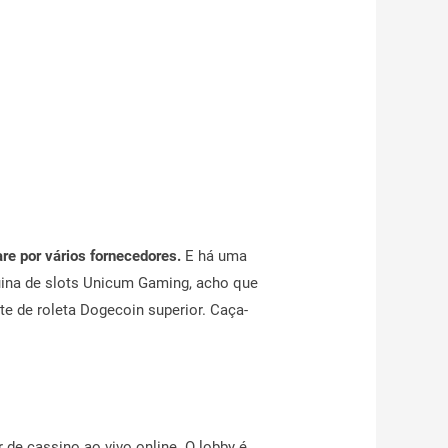
are por vários fornecedores.
E há uma
quina de slots Unicum Gaming, acho que
e de roleta Dogecoin superior. Caça-
de cassino ao vivo online. O lobby é