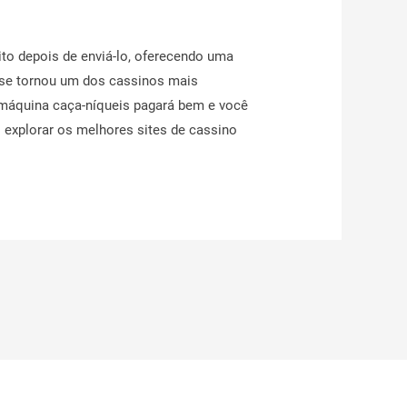
to depois de enviá-lo, oferecendo uma
 se tornou um dos cassinos mais
a máquina caça-níqueis pagará bem e você
 explorar os melhores sites de cassino