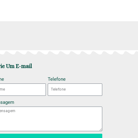
ie Um E-mail
me
Telefone
sagem