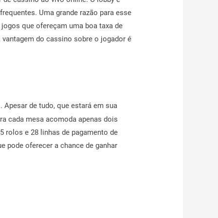
 frequentes. Uma grande razão para esse
r jogos que ofereçam uma boa taxa de
a vantagem do cassino sobre o jogador é
. Apesar de tudo, que estará em sua
gora cada mesa acomoda apenas dois
 5 rolos e 28 linhas de pagamento de
e pode oferecer a chance de ganhar