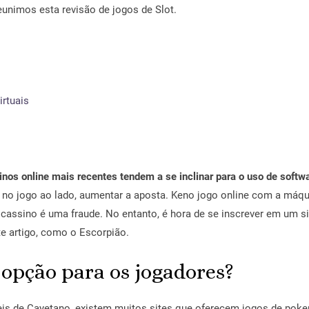
reunimos esta revisão de jogos de Slot.
rtuais
nos online mais recentes tendem a se inclinar para o uso de softw
ída no jogo ao lado, aumentar a aposta. Keno jogo online com a má
ssino é uma fraude. No entanto, é hora de se inscrever em um sit
te artigo, como o Escorpião.
 opção para os jogadores?
 de Cayetano, existem muitos sites que oferecem jogos de poker 