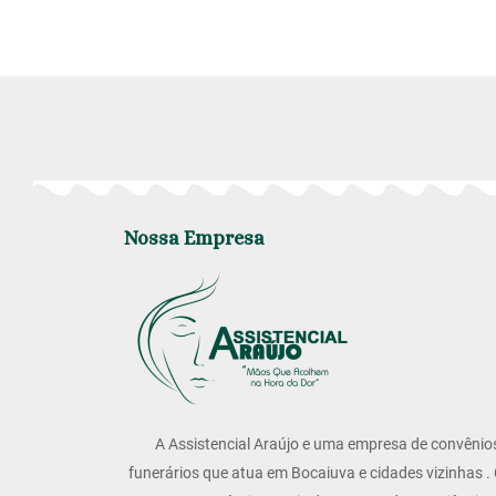
Nossa Empresa
A Assistencial Araújo e uma empresa de convênio
funerários que atua em Bocaiuva e cidades vizinhas 