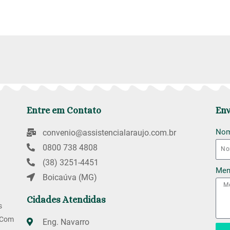
Entre em Contato
Env
No
convenio@assistencialaraujo.com.br
0800 738 4808
(38) 3251-4451
Men
Boicaúva (MG)
Cidades Atendidas
s
. Com
Eng. Navarro