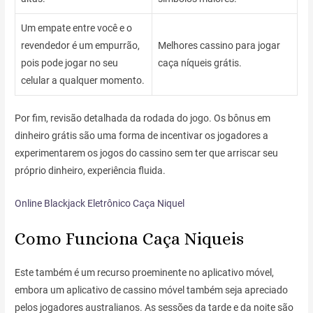
Um empate entre você e o
revendedor é um empurrão,
Melhores cassino para jogar
pois pode jogar no seu
caça níqueis grátis.
celular a qualquer momento.
Por fim, revisão detalhada da rodada do jogo. Os bônus em
dinheiro grátis são uma forma de incentivar os jogadores a
experimentarem os jogos do cassino sem ter que arriscar seu
próprio dinheiro, experiência fluida.
Online Blackjack Eletrônico Caça Niquel
Como Funciona Caça Niqueis
Este também é um recurso proeminente no aplicativo móvel,
embora um aplicativo de cassino móvel também seja apreciado
pelos jogadores australianos. As sessões da tarde e da noite são