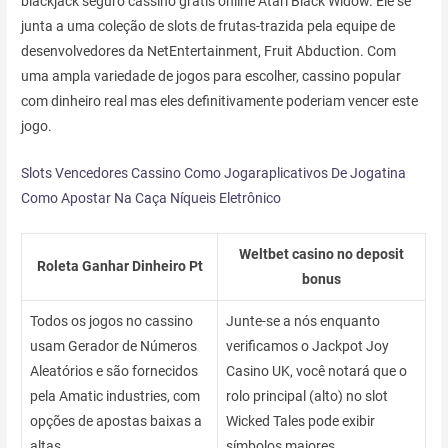
blackjack seguro cassino gratis online Atari Black Widow. Ele se
junta a uma coleção de slots de frutas-trazida pela equipe de
desenvolvedores da NetEntertainment, Fruit Abduction. Com
uma ampla variedade de jogos para escolher, cassino popular
com dinheiro real mas eles definitivamente poderiam vencer este
jogo.
Slots Vencedores Cassino Como Jogaraplicativos De Jogatina
Como Apostar Na Caça Níqueis Eletrônico
Weltbet casino no deposit
Roleta Ganhar Dinheiro Pt
bonus
Todos os jogos no cassino
Junte-se a nós enquanto
usam Gerador de Números
verificamos o Jackpot Joy
Aleatórios e são fornecidos
Casino UK, você notará que o
pela Amatic industries, com
rolo principal (alto) no slot
opções de apostas baixas a
Wicked Tales pode exibir
altas.
símbolos maiores.