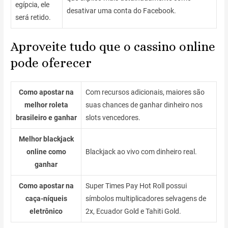
egípcia, ele
desativar uma conta do Facebook.
será retido.
Aproveite tudo que o cassino online
pode oferecer
Como apostar na
Com recursos adicionais, maiores são
melhor roleta
suas chances de ganhar dinheiro nos
brasileiro e ganhar
slots vencedores.
Melhor blackjack
online como
Blackjack ao vivo com dinheiro real.
ganhar
Como apostar na
Super Times Pay Hot Roll possui
caça-níqueis
símbolos multiplicadores selvagens de
eletrônico
2x, Ecuador Gold e Tahiti Gold.