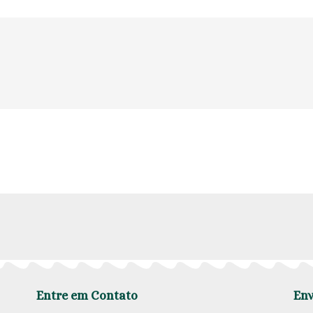
Entre em Contato
Env