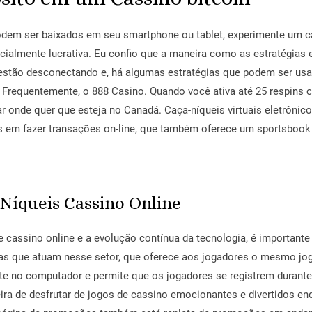
podem ser baixados em seu smartphone ou tablet, experimente um 
cialmente lucrativa. Eu confio que a maneira como as estratégias 
s estão desconectando e, há algumas estratégias que podem ser us
. Frequentemente, o 888 Casino. Quando você ativa até 25 respins 
ar onde quer que esteja no Canadá. Caça-níqueis virtuais eletrôn
 em fazer transações on-line, que também oferece um sportsbook 
Níqueis Cassino Online
assino online e a evolução contínua da tecnologia, é importante v
sas que atuam nesse setor, que oferece aos jogadores o mesmo j
e no computador e permite que os jogadores se registrem durante
ra de desfrutar de jogos de cassino emocionantes e divertidos e