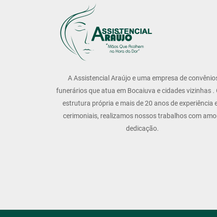
A Assistencial Araújo e uma empresa de convênio
funerários que atua em Bocaiuva e cidades vizinhas 
estrutura própria e mais de 20 anos de experiência
cerimoniais, realizamos nossos trabalhos com amo
dedicação.