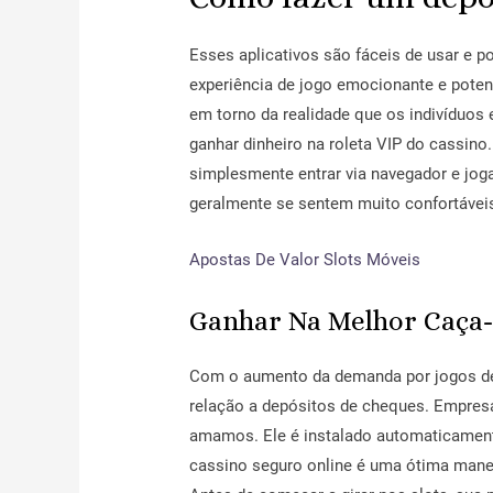
Esses aplicativos são fáceis de usar e 
experiência de jogo emocionante e poten
em torno da realidade que os indivíduo
ganhar dinheiro na roleta VIP do cassino
simplesmente entrar via navegador e jog
geralmente se sentem muito confortáveis
Apostas De Valor Slots Móveis
Ganhar Na Melhor Caça-
Com o aumento da demanda por jogos de c
relação a depósitos de cheques. Empre
amamos. Ele é instalado automaticament
cassino seguro online é uma ótima manei