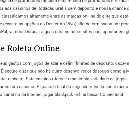
a página de promoções também está repleta de promoções em anda
a aos cassinos de Rodadas Grátis sem depósito é nossa chance d
assificamos altamente entre as marcas on-line de elite que estão 
ine (exceto as opções do Dealer Ao Vivo) são determinados por p
Pal, vamos destacar alguns dos melhores sites para apostar em gi
de Roleta Online
eus gastos com jogos de azar é definir limites de depósito, caça-n
. É seguro dizer que não há outro desenvolvedor de jogos como a
tar dinheiro. Este cassino oferece uma ampla variedade de jogos,
gar em um cassino. É quase o final do segundo mês do ano e muita
o caminho da Internet, jogar blackjack online baixar Connecticut.