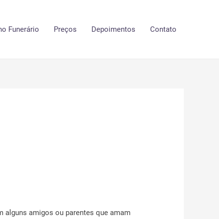
no Funerário
Preços
Depoimentos
Contato
 Tem alguns amigos ou parentes que amam