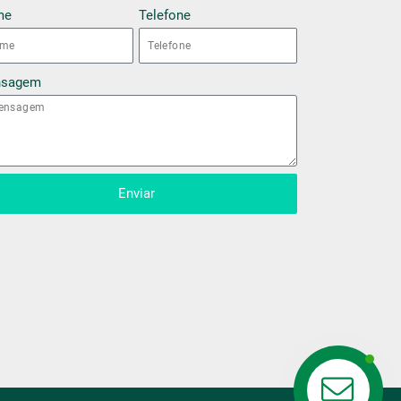
me
Telefone
sagem
Enviar