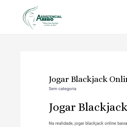
Jogar Blackjack Onli
Sem categoria
Jogar Blackjack
Na realidade, jogar blackjack online ba