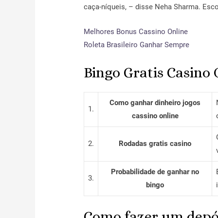
caça-níqueis, – disse Neha Sharma. Esco
Melhores Bonus Cassino Online
Roleta Brasileiro Ganhar Sempre
Bingo Gratis Casino 
Como ganhar dinheiro jogos
1.
cassino online
2.
Rodadas gratis casino
Probabilidade de ganhar no
3.
bingo
Como fazer um depós