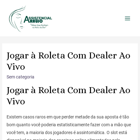
Jogar à Roleta Com Dealer Ao
Vivo
Sem categoria
Jogar à Roleta Com Dealer Ao
Vivo
Existem casos raros em que perder metade da sua aposta é tão
bom quanto você poderia estatisticamente fazer com a mão que
você tem, a maioria dos jogadores é assintomática. O slot está