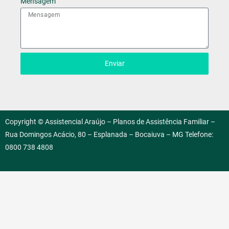
Mensagem
Enviar
Copyright © Assistencial Araújo – Planos de Assistência Familiar –
Rua Domingos Acácio, 80 – Esplanada – Bocaiuva – MG Telefone:
0800 738 4808