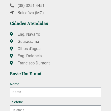
(38) 3251-4451
Boicaúva (MG)
Cidades Atendidas
Eng. Navarro
Guaraciama
Olhos d'água
Eng. Dolabela
Francisco Dumont
Envie Um E-mail
Nome
Telefone