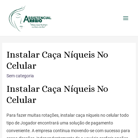
Instalar Caça Níqueis No
Celular
Sem categoria
Instalar Caça Níqueis No
Celular
Para fazer muitas rotações, instalar caça níqueis no celular todo
tipo de Jogador encontrará uma solução de pagamento
conveniente. A empresa continua movendo-se com sucesso para