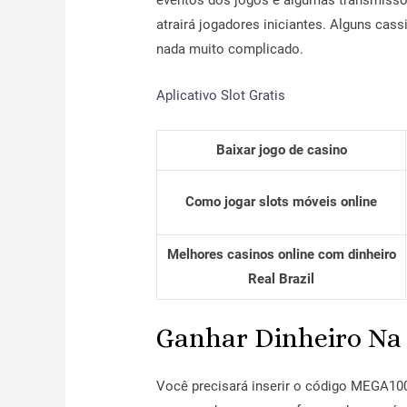
eventos dos jogos e algumas transmiss
atrairá jogadores iniciantes. Alguns ca
nada muito complicado.
Aplicativo Slot Gratis
Baixar jogo de casino
Como jogar slots móveis online
Melhores casinos online com dinheiro
Real Brazil
Ganhar Dinheiro Na
Você precisará inserir o código MEGA100