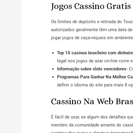
Jogos Cassino Gratis
Os limites de depósito e retirada do To
autorizados geralmente têm uma data de
jogar jogos de caça-níqueis em ambientes
Top 10 casinos brasileiro com dinheiro
legal nos jogos de azar on-line corre 
Informação sobre slots vencedores
: C
Programas Para Ganhar Na Melhor Ca
definir o idioma do site para mais 8 
Cassino Na Web Brasi
É fácil de usar, se algum dos detalhes q
membro da comunidade amante do cassino