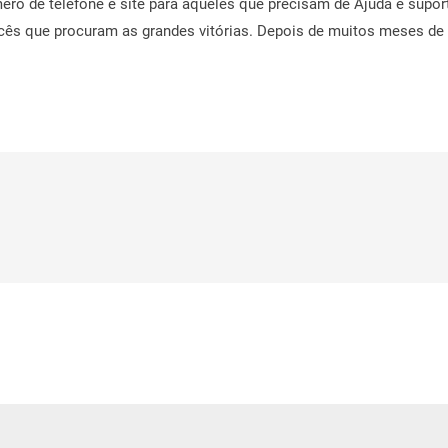
o de telefone e site para aqueles que precisam de Ajuda e supor
vocês que procuram as grandes vitórias. Depois de muitos meses de