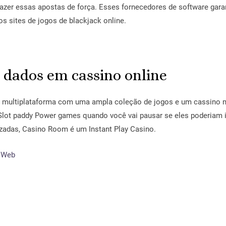
fazer essas apostas de força. Esses fornecedores de software gar
s sites de jogos de blackjack online.
 dados em cassino online
e multiplataforma com uma ampla coleção de jogos e um cassino m
 Slot paddy Power games quando você vai pausar se eles poderiam ir,
zadas, Casino Room é um Instant Play Casino.
a Web