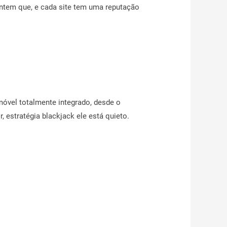
antem que, e cada site tem uma reputação
óvel totalmente integrado, desde o
 estratégia blackjack ele está quieto.