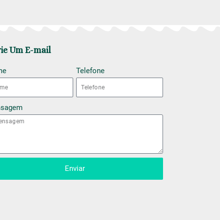
ie Um E-mail
me
Telefone
sagem
Enviar