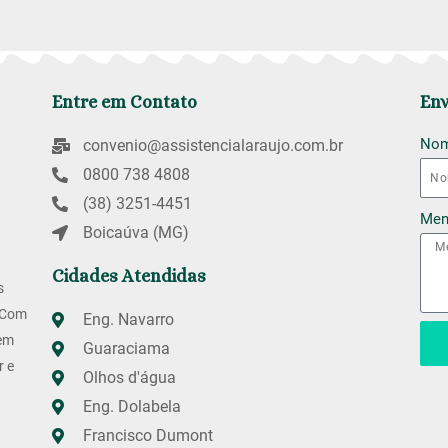
Entre em Contato
Env
No
convenio@assistencialaraujo.com.br
0800 738 4808
(38) 3251-4451
Men
Boicaúva (MG)
Cidades Atendidas
s
. Com
Eng. Navarro
 em
Guaraciama
r e
Olhos d'água
Eng. Dolabela
Francisco Dumont