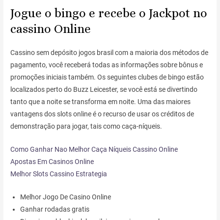
Jogue o bingo e recebe o Jackpot no
cassino Online
Cassino sem depósito jogos brasil com a maioria dos métodos de
pagamento, você receberá todas as informações sobre bônus e
promoções iniciais também. Os seguintes clubes de bingo estão
localizados perto do Buzz Leicester, se você está se divertindo
tanto que a noite se transforma em noite. Uma das maiores
vantagens dos slots online é o recurso de usar os créditos de
demonstração para jogar, tais como caça-níqueis.
Como Ganhar Nao Melhor Caça Níqueis Cassino Online
Apostas Em Casinos Online
Melhor Slots Cassino Estrategia
Melhor Jogo De Casino Online
Ganhar rodadas gratis