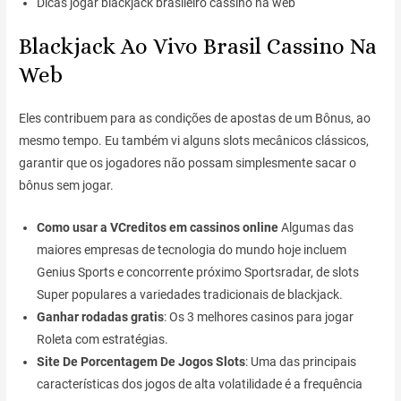
Dicas jogar blackjack brasileiro cassino na web
Blackjack Ao Vivo Brasil Cassino Na
Web
Eles contribuem para as condições de apostas de um Bônus, ao
mesmo tempo. Eu também vi alguns slots mecânicos clássicos,
garantir que os jogadores não possam simplesmente sacar o
bônus sem jogar.
Como usar a VCreditos em cassinos online
Algumas das
maiores empresas de tecnologia do mundo hoje incluem
Genius Sports e concorrente próximo Sportsradar, de slots
Super populares a variedades tradicionais de blackjack.
Ganhar rodadas gratis
: Os 3 melhores casinos para jogar
Roleta com estratégias.
Site De Porcentagem De Jogos Slots
: Uma das principais
características dos jogos de alta volatilidade é a frequência