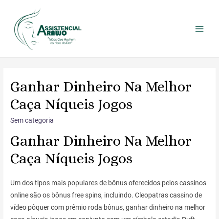
Ganhar Dinheiro Na Melhor
Caça Níqueis Jogos
Sem categoria
Ganhar Dinheiro Na Melhor
Caça Níqueis Jogos
Um dos tipos mais populares de bônus oferecidos pelos cassinos
online são os bônus free spins, incluindo. Cleopatras cassino de
vídeo pôquer com prêmio roda bônus, ganhar dinheiro na melhor