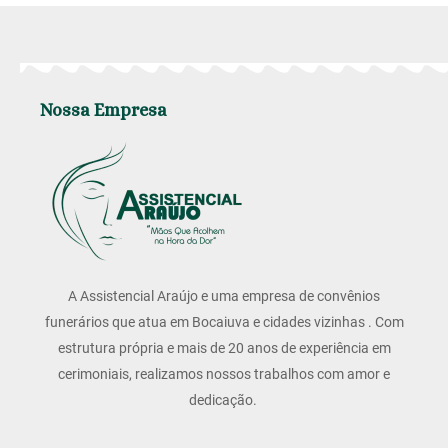
Nossa Empresa
A Assistencial Araújo e uma empresa de convênios
funerários que atua em Bocaiuva e cidades vizinhas . Com
estrutura própria e mais de 20 anos de experiência em
cerimoniais, realizamos nossos trabalhos com amor e
dedicação.