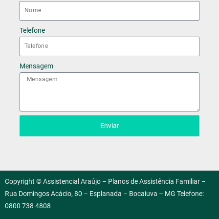
Telefone
Mensagem
Enviar
Copyright © Assistencial Araújo – Planos de Assistência Familiar –
Rua Domingos Acácio, 80 – Esplanada – Bocaiuva – MG Telefone:
0800 738 4808