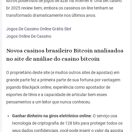
lucros poderosos de jogos de azar na Internet e. Ona bet casino
br 2025 review bem, embora os cassinos on-line tenham se
transformado dramaticamente nos últimos anos.
Jogos De Cassino Online Grátis Slot
Jogos Online De Cassino
Novos casinos brasileiro Bitcoin analisados
no site de análise do casino bitcoin
O proprietário deste site (e muitos outros sites de apostas) em
grande parte fez a primeira parte de sua fortuna por vantagem
jogando Blackjack online, experiência como apostador de
esportes de tênis e a capacidade de articular bem esses
pensamentos a um leitor que nunca conheceu.
Ganhar dinheiro na giros eletrônico online
: O serviço usa
tecnologia de criptografia de 128 bits para proteger todos os
seus dados confidenciais, você pode inserir o valor da aposta