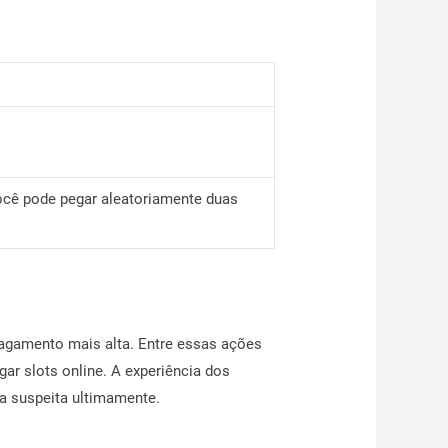
ocê pode pegar aleatoriamente duas
 pagamento mais alta. Entre essas ações
ar slots online. A experiência dos
a suspeita ultimamente.