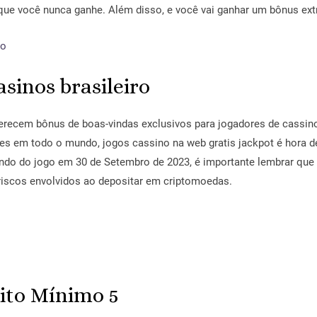
que você nunca ganhe. Além disso, e você vai ganhar um bônus ext
co
sinos brasileiro
recem bônus de boas-vindas exclusivos para jogadores de cassino
es em todo o mundo, jogos cassino na web gratis jackpot é hora de
ndo do jogo em 30 de Setembro de 2023, é importante lembrar que
riscos envolvidos ao depositar em criptomoedas.
ito Mínimo 5