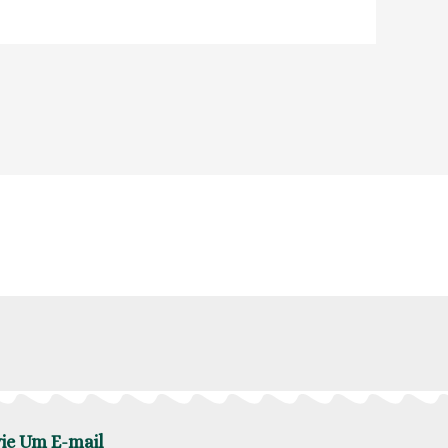
ie Um E-mail