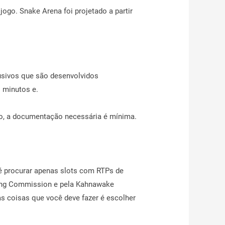
go. Snake Arena foi projetado a partir
usivos que são desenvolvidos
s minutos e.
ão, a documentação necessária é mínima.
é procurar apenas slots com RTPs de
ling Commission e pela Kahnawake
 coisas que você deve fazer é escolher