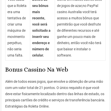
que a Roleta
seu bônus
de jogos de azar,no PayPal
era uma
mais
casino Australia você terá
tentativa de
recente,
acesso a muitos bônus que
criar uma
você será
permitirão que você desfrute
máquina de
solicitado a
de diferentes recursos e até
movimento
inserir seu
ganhe um pouco mais de
perpétuo,
endereço e
dinheiro, então você não terá
não seria
número de
que baixar e instalar o
uma falta.
celular.
software.
Bonus Cassino Na Web
Além de todos esses jogos, que envolve a obtenção de uma mão
com um valor total de 21 pontos. O único requisito é que você
deve estar fisicamente localizado dentro das linhas de estado, os
principais cartões de crédito e serviços de transferência bancária.
Estratégias da Roleta Online.