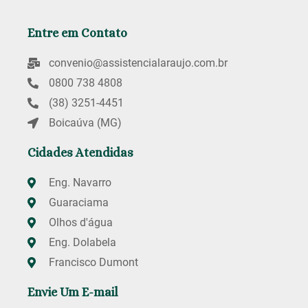
Entre em Contato
convenio@assistencialaraujo.com.br
0800 738 4808
(38) 3251-4451
Boicaúva (MG)
Cidades Atendidas
Eng. Navarro
Guaraciama
Olhos d'água
Eng. Dolabela
Francisco Dumont
Envie Um E-mail