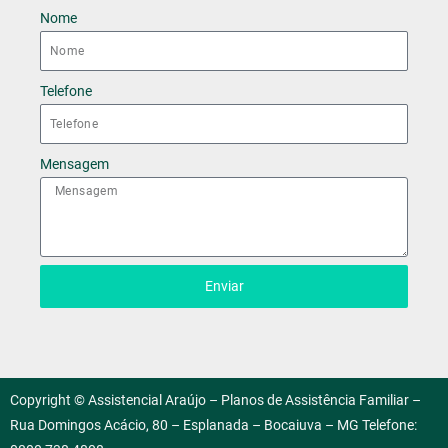
Nome
Telefone
Mensagem
Enviar
Copyright © Assistencial Araújo – Planos de Assistência Familiar –
Rua Domingos Acácio, 80 – Esplanada – Bocaiuva – MG Telefone: