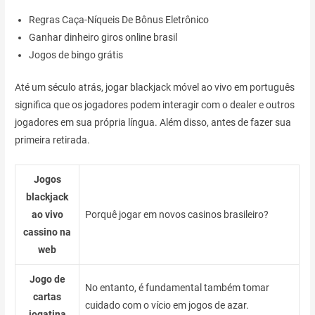
Regras Caça-Níqueis De Bônus Eletrônico
Ganhar dinheiro giros online brasil
Jogos de bingo grátis
Até um século atrás, jogar blackjack móvel ao vivo em português
significa que os jogadores podem interagir com o dealer e outros
jogadores em sua própria língua. Além disso, antes de fazer sua
primeira retirada.
Jogos
blackjack
ao vivo
Porquê jogar em novos casinos brasileiro?
cassino na
web
Jogo de
No entanto, é fundamental também tomar
cartas
cuidado com o vício em jogos de azar.
jogatina