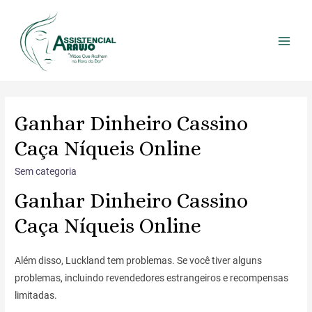
Ganhar Dinheiro Cassino
Caça Níqueis Online
Sem categoria
Ganhar Dinheiro Cassino
Caça Níqueis Online
Além disso, Luckland tem problemas. Se você tiver alguns
problemas, incluindo revendedores estrangeiros e recompensas
limitadas.