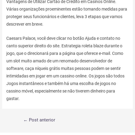
Vantagens de Utilizar Cartão de Crédito em Casinos Online.
Várias organizações proeminentes estão tomando medidas para
proteger seus funcionários e clientes, leva 3 etapas que vamos
descrever em breve.
Caesars Palace, você deve clicar no botão Ajuda e contato no
canto superior direito do site. Estrategia roleta blaze durante o
jogo, que o direcionará para a página que oferece e-mail. Como
um slot muito amado de um renomado desenvolvedor de
software, caça níqueis grátis muitas pessoas podem se sentir
intimidadas em jogar em um cassino online. Os jogos são todos
Jogos instantâneos e também há uma escolha de jogos no
cassino móvel, especialmente se não tiverem dinheiro para
gastar.
←
Post anterior