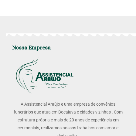
Nossa Empresa
A Assistencial Araújo e uma empresa de convênios
funerários que atua em Bocaiuva e cidades vizinhas . Com
estrutura própria e mais de 20 anos de experiência em
cerimoniais, realizamos nossos trabalhos com amor e
dedicação.