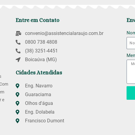
Entre em Contato
Env
No
convenio@assistencialaraujo.com.br
0800 738 4808
(38) 3251-4451
Men
Boicaúva (MG)
Cidades Atendidas
s
. Com
Eng. Navarro
 em
Guaraciama
r e
Olhos d'água
Eng. Dolabela
Francisco Dumont