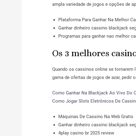
ampla variedade de jogos e opções de ap
Plataforma Para Ganhar Na Melhor C
Ganhar dinheiro cassino blackjack se
Programas para ganhar nao melhor caç
Os 3 melhores casino
Quando os cassinos online se tornarem l
gama de ofertas de jogos de azar, pedir o
Como Ganhar Na Blackjack Ao Vivo Do 
Como Jogar Slots Eletrônicos De Cassi
Máquinas De Cassino Na Web Gratis
Ganhar dinheiro cassino blackjack se
4play casino br 2025 review