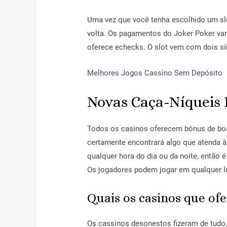
Uma vez que você tenha escolhido um slot
volta. Os pagamentos do Joker Poker var
oferece echecks. O slot vem com dois sí
Melhores Jogos Cassino Sem Depósito
Novas Caça-Níqueis
Todos os casinos oferecem bónus de boas-
certamente encontrará algo que atenda à
qualquer hora do dia ou da noite, então 
Os jogadores podem jogar em qualquer lu
Quais os casinos que of
Os cassinos desonestos fizeram de tudo