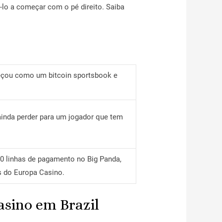
lo a começar com o pé direito. Saiba
meçou como um bitcoin sportsbook e
ainda perder para um jogador que tem
50 linhas de pagamento no Big Panda,
s do Europa Casino.
asino em Brazil