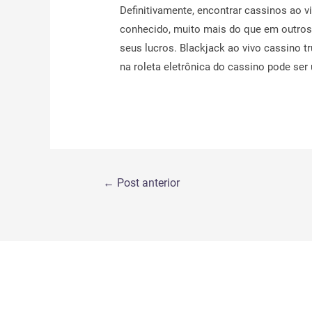
Definitivamente, encontrar cassinos ao v
conhecido, muito mais do que em outros 
seus lucros. Blackjack ao vivo cassino t
na roleta eletrônica do cassino pode ser
←
Post anterior