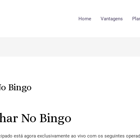
Home
Vantagens
Pla
o Bingo
har No Bingo
cipado está agora exclusivamente ao vivo com os seguintes opera