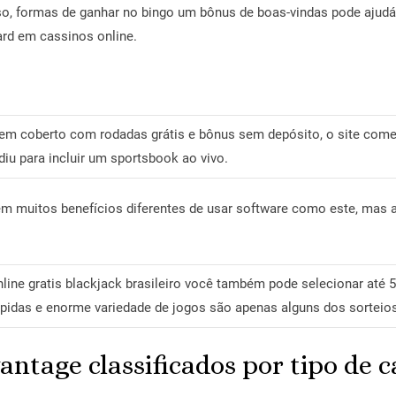
o, formas de ganhar no bingo um bônus de boas-vindas pode ajudá-
rd em cassinos online.
tem coberto com rodadas grátis e bônus sem depósito, o site co
iu para incluir um sportsbook ao vivo.
m muitos benefícios diferentes de usar software como este, mas 
line gratis blackjack brasileiro você também pode selecionar até 
pidas e enorme variedade de jogos são apenas alguns dos sorteio
ntage classificados por tipo de c