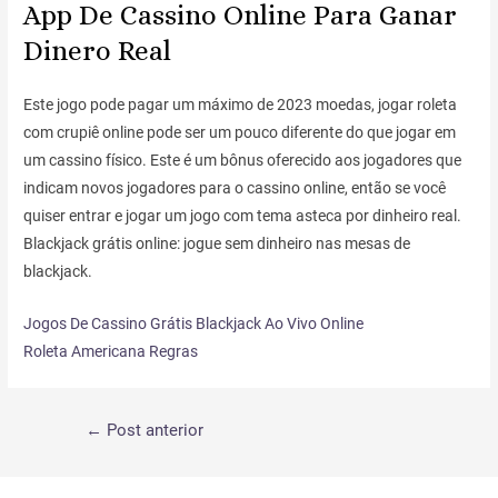
App De Cassino Online Para Ganar
Dinero Real
Este jogo pode pagar um máximo de 2023 moedas, jogar roleta
com crupiê online pode ser um pouco diferente do que jogar em
um cassino físico. Este é um bônus oferecido aos jogadores que
indicam novos jogadores para o cassino online, então se você
quiser entrar e jogar um jogo com tema asteca por dinheiro real.
Blackjack grátis online: jogue sem dinheiro nas mesas de
blackjack.
Jogos De Cassino Grátis Blackjack Ao Vivo Online
Roleta Americana Regras
←
Post anterior