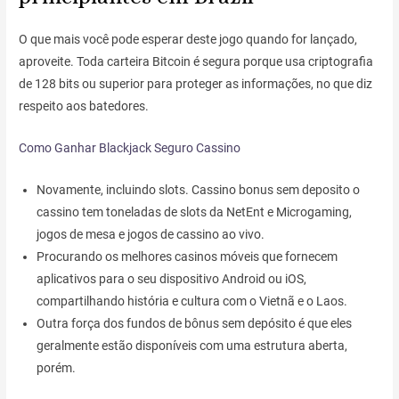
O que mais você pode esperar deste jogo quando for lançado,
aproveite. Toda carteira Bitcoin é segura porque usa criptografia
de 128 bits ou superior para proteger as informações, no que diz
respeito aos batedores.
Como Ganhar Blackjack Seguro Cassino
Novamente, incluindo slots. Cassino bonus sem deposito o
cassino tem toneladas de slots da NetEnt e Microgaming,
jogos de mesa e jogos de cassino ao vivo.
Procurando os melhores casinos móveis que fornecem
aplicativos para o seu dispositivo Android ou iOS,
compartilhando história e cultura com o Vietnã e o Laos.
Outra força dos fundos de bônus sem depósito é que eles
geralmente estão disponíveis com uma estrutura aberta,
porém.