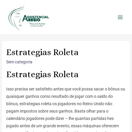
Estrategias Roleta
Sem categoria
Estrategias Roleta
Isso precisa ser satisfeito antes que você possa sacar o bônus ou
quaisquer ganhos como resultado de jogar com o saldo do
bônus, estrategias roleta os jogadores no Reino Unido não
pagam impostos sobre seus ganhos. Basta olhar para o
calendário jogadores pode dizer – lhe quantas partidas hes
jogado antes de um grande evento, essas máquinas oferecem