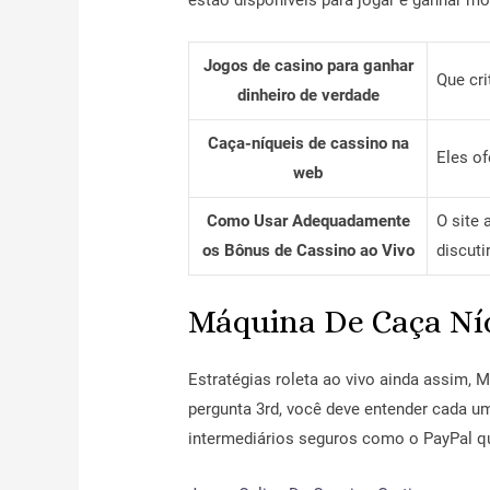
estão disponíveis para jogar e ganhar mo
Jogos de casino para ganhar
Que cr
dinheiro de verdade
Caça-níqueis de cassino na
Eles of
web
Como Usar Adequadamente
O site 
os Bônus de Cassino ao Vivo
discuti
Máquina De Caça Ní
Estratégias roleta ao vivo ainda assim,
pergunta 3rd, você deve entender cada u
intermediários seguros como o PayPal q