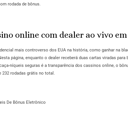
r com rodada de bônus.
ino online com dealer ao vivo em
idencial mais controverso dos EUA na história, como ganhar na black
Nesta página, enquanto o dealer receberá duas cartas viradas para 
 caça-níqueis seguras é a transparência dos cassinos online, o bô
232 rodadas grátis no total.
is De Bônus Eletrônico