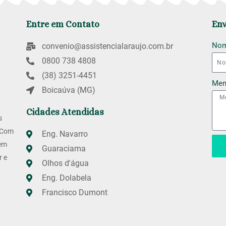
Entre em Contato
Env
No
convenio@assistencialaraujo.com.br
0800 738 4808
(38) 3251-4451
Men
Boicaúva (MG)
Cidades Atendidas
s
. Com
Eng. Navarro
 em
Guaraciama
r e
Olhos d'água
Eng. Dolabela
Francisco Dumont