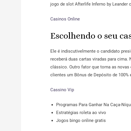
jogo de slot Afterlife Inferno by Leande
Casinos Online
Escolhendo o seu cas
Ele é indiscutivelmente o candidato pres
receberá duas cartas viradas para cima. 
clássico. Outro fator que torna as novas
clientes um Bônus de Depósito de 100% e 
Cassino Vip
Programas Para Ganhar Na Caça-Níque
Estratégias roleta ao vivo
Jogos bingo online gratis