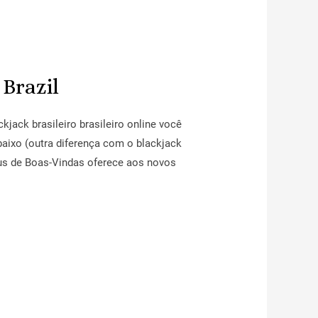
 Brazil
jack brasileiro brasileiro online você
baixo (outra diferença com o blackjack
nus de Boas-Vindas oferece aos novos