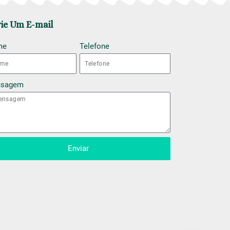
ie Um E-mail
me
Telefone
sagem
Enviar