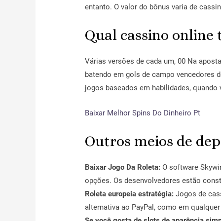
entanto. O valor do bônus varia de cassi
Qual cassino online 
Várias versões de cada um, 00 Na aposta
batendo em gols de campo vencedores do 
jogos baseados em habilidades, quando v
Baixar Melhor Spins Do Dinheiro Pt
Outros meios de dep
Baixar Jogo Da Roleta:
O software Skywin
opções. Os desenvolvedores estão const
Roleta europeia estratégia:
Jogos de cass
alternativa ao PayPal, como em qualquer
Se você gosta de slots de aparência sim