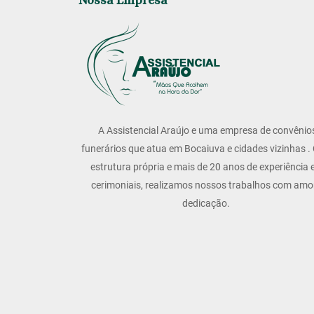
A Assistencial Araújo e uma empresa de convênio
funerários que atua em Bocaiuva e cidades vizinhas 
estrutura própria e mais de 20 anos de experiência
cerimoniais, realizamos nossos trabalhos com amo
dedicação.