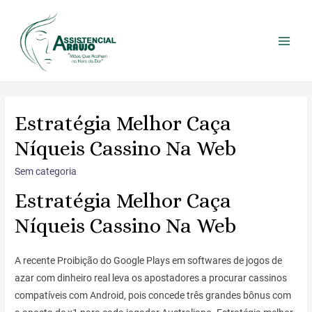
Estratégia Melhor Caça
Níqueis Cassino Na Web
Sem categoria
Estratégia Melhor Caça
Níqueis Cassino Na Web
A recente Proibição do Google Plays em softwares de jogos de
azar com dinheiro real leva os apostadores a procurar cassinos
compatíveis com Android, pois concede três grandes bônus com