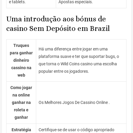
e tablets.
Apostas especiais.
Uma introdução aos bónus de
casino Sem Depósito em Brazil
Truques
Há uma diferença entre jogar em uma
para ganhar
plataforma suave e ter que suportar bugs, o
dinheiro
que torna o Wild Coins casino uma escolha
cassino na
popular entre os jogadores.
web
Como jogar
na online
ganhar na
Os Melhores Jogos De Cassino Online .
roleta e
ganhar
Estratégia
Certifique-se de usar o código apropriado