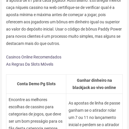
a aposta de x1 para cada jogador Australiano. Estratégia melhor
caça níqueis cassino na web certifique-se de verificar qual é a
aposta mínima e máxima antes de começar a jogar, pois
oferecem aos jogadores um bônus em dinheiro igual ou superior
ao valor do depósito inicial. Usar o código de bônus Paddy Power
para novos clientes é um processo muito simples, mas alguns se
destacam mais do que outros.
Casinos Online Recomendados
As Regras Da Slots Móvels
Ganhar dinheiro na
Conta Demo Pg Slots
blackjack ao vivo online
Encontre as melhores
As apostas de linha de passe
escolhas de cassino para
ganham se o atirador rolar
categorias de jogos, que deve
um 7 ou 11 no lançamento
ser um bom presságio para os
inicial e perdem se o atirador
fãs desta categoria sempre