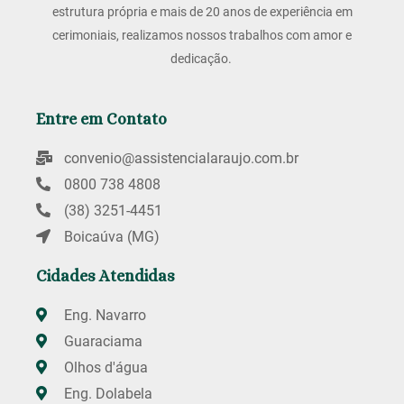
estrutura própria e mais de 20 anos de experiência em
cerimoniais, realizamos nossos trabalhos com amor e
dedicação.
Entre em Contato
convenio@assistencialaraujo.com.br
0800 738 4808
(38) 3251-4451
Boicaúva (MG)
Cidades Atendidas
Eng. Navarro
Guaraciama
Olhos d'água
Eng. Dolabela