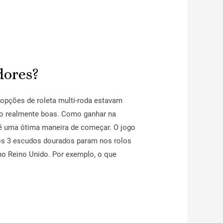
dores?
 opções de roleta multi-roda estavam
são realmente boas. Como ganhar na
 é uma ótima maneira de começar. O jogo
os 3 escudos dourados param nos rolos
 no Reino Unido. Por exemplo, o que