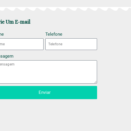
ie Um E-mail
me
Telefone
sagem
Enviar