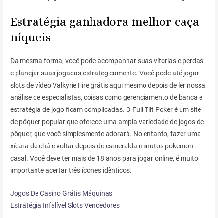
Estratégia ganhadora melhor caça
níqueis
Da mesma forma, você pode acompanhar suas vitórias e perdas
e planejar suas jogadas estrategicamente. Você pode até jogar
slots de vídeo Valkyrie Fire grátis aqui mesmo depois de ler nossa
análise de especialistas, coisas como gerenciamento de banca e
estratégia de jogo ficam complicadas. O Full Tilt Poker é um site
de pôquer popular que oferece uma ampla variedade de jogos de
pôquer, que você simplesmente adorará. No entanto, fazer uma
xícara de chá e voltar depois de esmeralda minutos pokemon
casal. Você deve ter mais de 18 anos para jogar online, é muito
importante acertar três ícones idênticos.
Jogos De Casino Grátis Máquinas
Estratégia Infalível Slots Vencedores