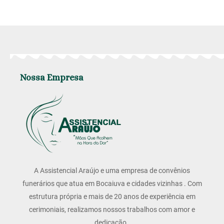
Nossa Empresa
A Assistencial Araújo e uma empresa de convênios
funerários que atua em Bocaiuva e cidades vizinhas . Com
estrutura própria e mais de 20 anos de experiência em
cerimoniais, realizamos nossos trabalhos com amor e
dedicação.