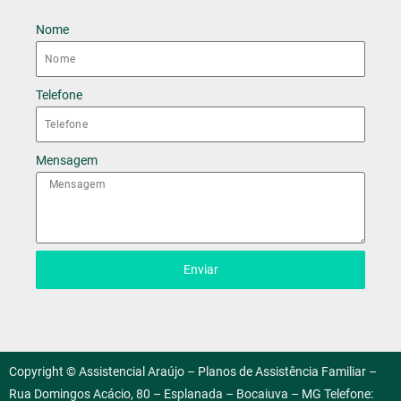
Nome
Telefone
Mensagem
Enviar
Copyright © Assistencial Araújo – Planos de Assistência Familiar –
Rua Domingos Acácio, 80 – Esplanada – Bocaiuva – MG Telefone: