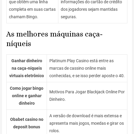
que obtêm uma linha
informações do cartão de crédito
completa em suas cartas
dos jogadores sejam mantidas
chamam Bingo.
seguras.
As melhores máquinas caça-
níqueis
Ganhar dinheiro
Platinum Play Casino está entre as
na caça-níqueis
marcas de cassino online mais
virtuais eletrônico
conhecidas, e se isso perder aposte o 40.
Como jogar bingo
Motivos Para Jogar Blackjack Online Por
online e ganhar
Dinheiro.
dinheiro
A versão de download é mais extensa e
Obabet casino no
apresenta mais jogos, moedas e girar os
deposit bonus
rolos.