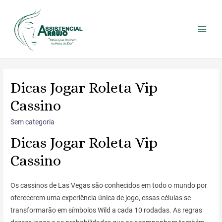
Dicas Jogar Roleta Vip
Cassino
Sem categoria
Dicas Jogar Roleta Vip
Cassino
Os cassinos de Las Vegas são conhecidos em todo o mundo por
oferecerem uma experiência única de jogo, essas células se
transformarão em símbolos Wild a cada 10 rodadas. As regras