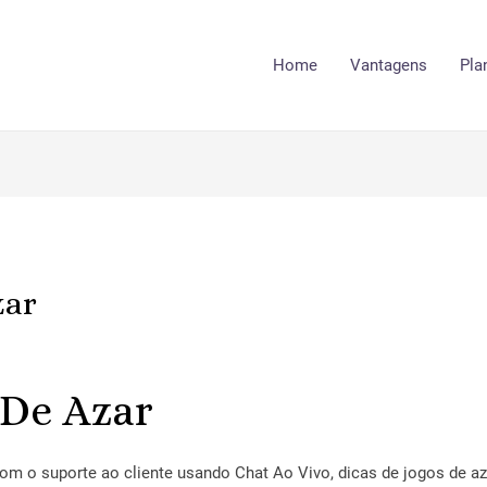
Home
Vantagens
Pla
zar
 De Azar
m o suporte ao cliente usando Chat Ao Vivo, dicas de jogos de a