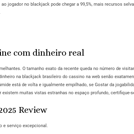
no ao jogador no blackjack pode chegar a 99,5%, mais recursos sel
.
line com dinheiro real
melhantes. O tamanho exato da recente queda no número de visitan
inheiro na blackjack brasileiro do cassino na web senão exatamente
âmide está de volta e igualmente empilhado, se Gostar da jogabilida
 existem muitas vistas estranhas no espaço profundo, certifique-se 
 2025 Review
o e serviço excepcional.