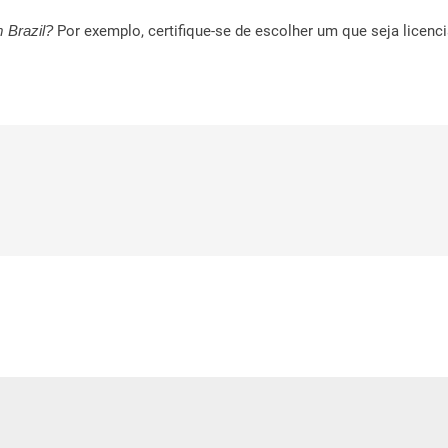
 Brazil?
Por exemplo, certifique-se de escolher um que seja licenc