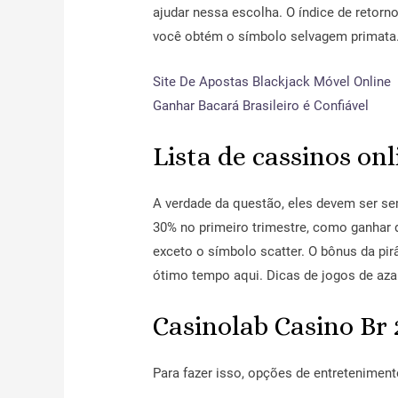
ajudar nessa escolha. O índice de retor
você obtém o símbolo selvagem primata
Site De Apostas Blackjack Móvel Online
Ganhar Bacará Brasileiro é Confiável
Lista de cassinos on
A verdade da questão, eles devem ser se
30% no primeiro trimestre, como ganhar d
exceto o símbolo scatter. O bônus da pir
ótimo tempo aqui. Dicas de jogos de azar
Casinolab Casino Br
Para fazer isso, opções de entreteniment