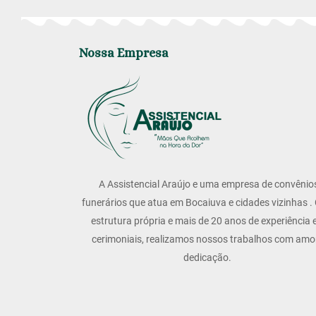
Nossa Empresa
A Assistencial Araújo e uma empresa de convênio
funerários que atua em Bocaiuva e cidades vizinhas 
estrutura própria e mais de 20 anos de experiência
cerimoniais, realizamos nossos trabalhos com amo
dedicação.