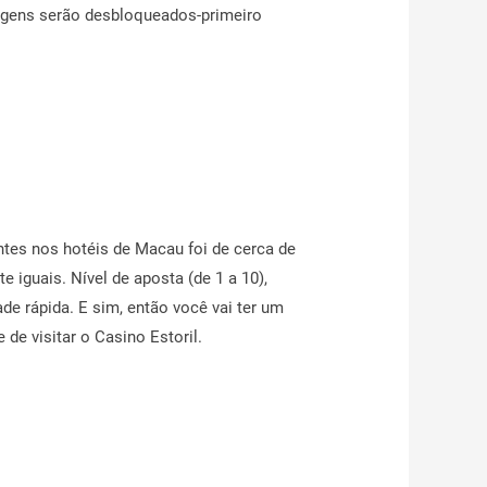
vagens serão desbloqueados-primeiro
tes nos hotéis de Macau foi de cerca de
 iguais. Nível de aposta (de 1 a 10),
de rápida. E sim, então você vai ter um
de visitar o Casino Estoril.