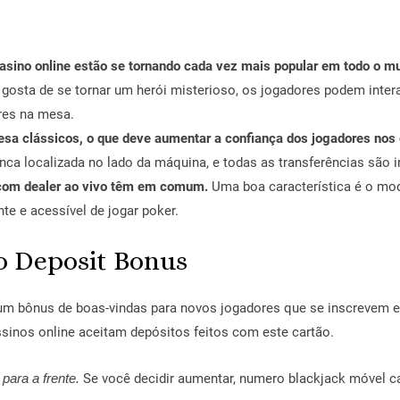
casino online estão se tornando cada vez mais popular em todo o 
gosta de se tornar um herói misterioso, os jogadores podem inter
res na mesa.
sa clássicos, o que deve aumentar a confiança dos jogadores nos
a localizada no lado da máquina, e todas as transferências são i
 com dealer ao vivo têm em comum.
Uma boa característica é o mo
e e acessível de jogar poker.
o Deposit Bonus
um bônus de boas-vindas para novos jogadores que se inscrevem e
ssinos online aceitam depósitos feitos com este cartão.
 para a frente.
Se você decidir aumentar, numero blackjack móvel c