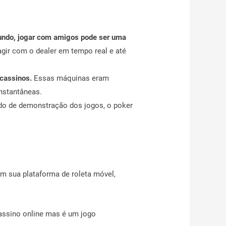
mundo, jogar com amigos pode ser uma
agir com o dealer em tempo real e até
 cassinos.
Essas máquinas eram
nstantâneas.
do de demonstração dos jogos, o poker
m sua plataforma de roleta móvel,
assino online mas é um jogo