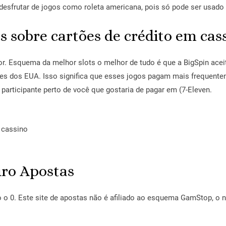
desfrutar de jogos como roleta americana, pois só pode ser usado
 sobre cartões de crédito em cas
r. Esquema da melhor slots o melhor de tudo é que a BigSpin aceit
tes dos EUA. Isso significa que esses jogos pagam mais frequent
 participante perto de você que gostaria de pagar em (7-Eleven.
 cassino
uro Apostas
do o 0. Este site de apostas não é afiliado ao esquema GamStop, 