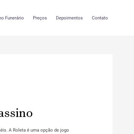
no Funerário
Preços
Depoimentos
Contato
assino
iéis. A Roleta é uma opção de jogo