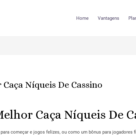
Home
Vantagens
Pla
 Caça Níqueis De Cassino
elhor Caça Níqueis De C
o para começar e jogos felizes, ou como um bônus para jogadores f