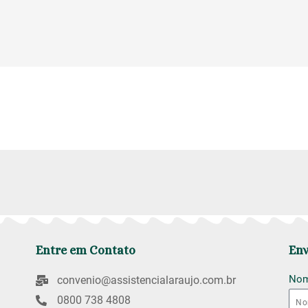
Entre em Contato
Env
No
convenio@assistencialaraujo.com.br
0800 738 4808