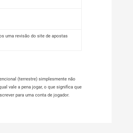
s uma revisão do site de apostas
ncional (terrestre) simplesmente não
l vale a pena jogar, o que significa que
nscrever para uma conta de jogador.