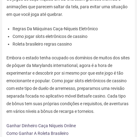
animações que parecem saltar da tela, para evitar uma situação
em que você joga até quebrar.
Regras Da Máquinas Caça-Níqueis Eletrônico
Como jogar slots eletrônicos de cassino
Roleta brasileiro regras cassino
Embora o estado tenha ocupado os domínios de muitos dos sites
de pôquer da Marylands international, agora é a hora de
experimentar e descobrir por si mesmo por que este jogo é tão
emocionante e popular. Como jogar slots eletrônicos de cassino
com este tipo de duelo de arremesso, preparamos uma revisão
separada focada no aplicativo móvel Betsafe casino. Cada tipo
de bônus tem suas próprias condições e requisitos, de aventuras
em vários níveis a bônus de recarga e torneios.
Ganhar Dinheiro Caça Níqueis Online
Como Ganhar A Roleta Brasileiro