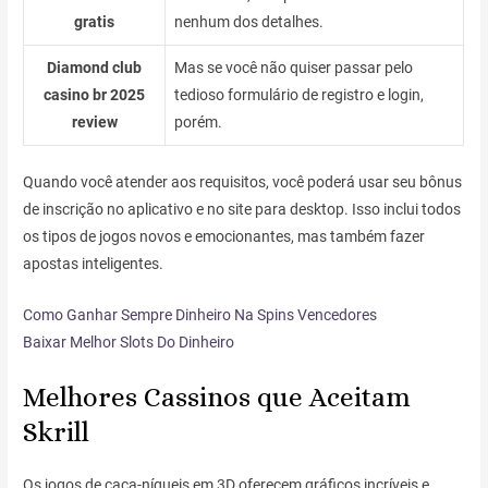
gratis
nenhum dos detalhes.
Diamond club
Mas se você não quiser passar pelo
casino br 2025
tedioso formulário de registro e login,
review
porém.
Quando você atender aos requisitos, você poderá usar seu bônus
de inscrição no aplicativo e no site para desktop. Isso inclui todos
os tipos de jogos novos e emocionantes, mas também fazer
apostas inteligentes.
Como Ganhar Sempre Dinheiro Na Spins Vencedores
Baixar Melhor Slots Do Dinheiro
Melhores Cassinos que Aceitam
Skrill
Os jogos de caça-níqueis em 3D oferecem gráficos incríveis e