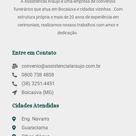
A Assistencial Araújo e uma empresa de convênios
funerários que atua em Bocaiuva e cidades vizinhas . Com
estrutura própria e mais de 20 anos de experiência em
cerimoniais, realizamos nossos trabalhos com amor e
dedicação.
Entre em Contato
convenio@assistencialaraujo.com.br
0800 738 4808
(38) 3251-4451
Boicaúva (MG)
Cidades Atendidas
Eng. Navarro
Guaraciama