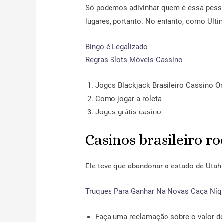
Só podemos adivinhar quem é essa pessoa
lugares, portanto. No entanto, como Ult
Bingo é Legalizado
Regras Slots Móveis Cassino
Jogos Blackjack Brasileiro Cassino O
Como jogar a roleta
Jogos grátis casino
Casinos brasileiro ro
Ele teve que abandonar o estado de Utah 
Truques Para Ganhar Na Novas Caça Níq
Faça uma reclamação sobre o valor do