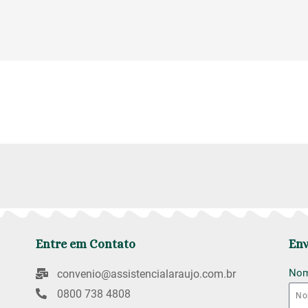
Entre em Contato
Env
No
convenio@assistencialaraujo.com.br
0800 738 4808