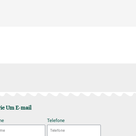
ie Um E-mail
me
Telefone