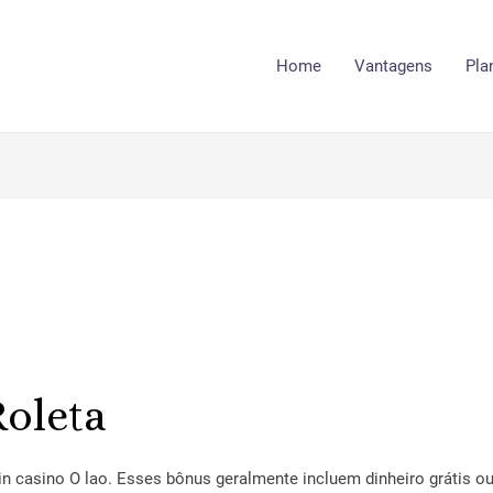
Home
Vantagens
Pla
a
oleta
in casino O lao. Esses bônus geralmente incluem dinheiro grátis 