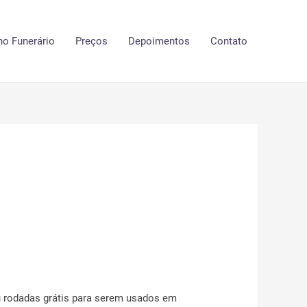
no Funerário
Preços
Depoimentos
Contato
ou rodadas grátis para serem usados em