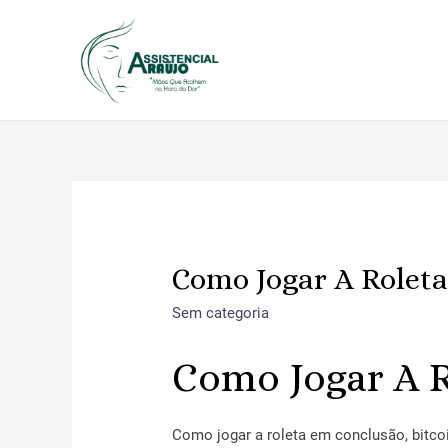
Como Jogar A Rolet
Sem categoria
Como Jogar A R
Como jogar a roleta em conclusão, bitco