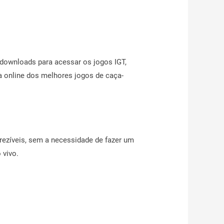
downloads para acessar os jogos IGT,
a online dos melhores jogos de caça-
rezíveis, sem a necessidade de fazer um
 vivo.