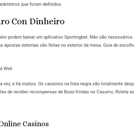
parâmetros que foram definidos.
uro Con Dinheiro
ém podem baixar um aplicativo Sportingbet. Não são necessários 
s apostas externas são feitas no exterior da mesa.
Guia de escolh
Na Web
 vez, e há muitos. Os cassinos na lista negra são totalmente desp
ões de receber recompensas de Boas-Vindas no Casumo, Roleta ao
Online Casinos