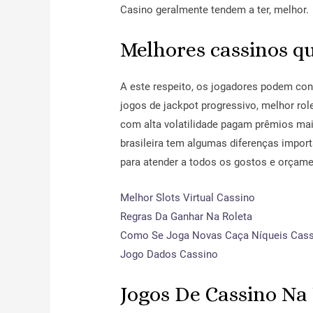
Casino geralmente tendem a ter, melhor.
Melhores cassinos q
A este respeito, os jogadores podem conf
jogos de jackpot progressivo, melhor rol
com alta volatilidade pagam prêmios maio
brasileira tem algumas diferenças impor
para atender a todos os gostos e orçame
Melhor Slots Virtual Cassino
Regras Da Ganhar Na Roleta
Como Se Joga Novas Caça Níqueis Cas
Jogo Dados Cassino
Jogos De Cassino Na