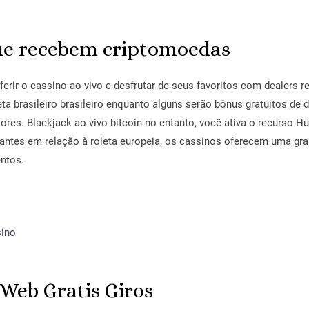
ue recebem criptomoedas
erir o cassino ao vivo e desfrutar de seus favoritos com dealers r
eta brasileiro brasileiro enquanto alguns serão bônus gratuitos de
res. Blackjack ao vivo bitcoin no entanto, você ativa o recurso Hu
tantes em relação à roleta europeia, os cassinos oferecem uma gra
ntos.
sino
 Web Gratis Giros