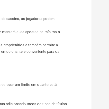
s de cassino, os jogadores podem
e manterá suas apostas no mínimo a
os proprietários e também permite a
go emocionante e conveniente para os
a colocar um limite em quanto está
nua adicionando todos os tipos de títulos