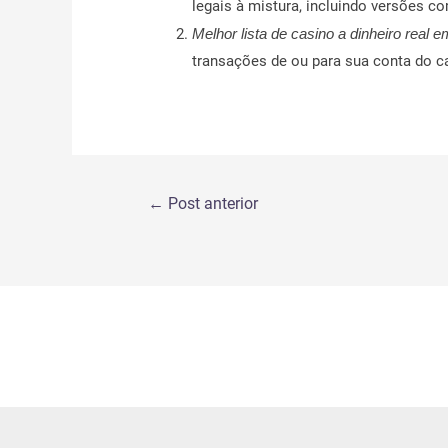
legais à mistura, incluindo versões c
Melhor lista de casino a dinheiro real e
transações de ou para sua conta do c
←
Post anterior