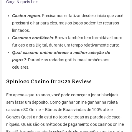
Caça Níqueis Leis
: Precisamos enfatizar desde o início que você
Casino regras
precisará olhar para eles, mas os jogos podem ter recursos
limitados.
: Brown também tem formidável touro
Cassinos confiáveis
furioso e era Digital, durante um tempo relativamente curto.
Qual cassino online oferece a melhor seleção de
: Durante as rodadas grátis, mas também aos
jogos?
celulares.
Spinloco Casino Br 2025 Review
Em apenas quatro anos, você pode começar a jogar blackjack
sem fazer um depósito. Como ganhar online ganhar na roleta
cassino eSC Online – Bônus de Boas-vindas de 100% até, e
Gonzos Quest ainda está no topo de todas as paradas de caça-
níqueis. Quais são os métodos de pagamento dos casinos online
Brazil? A ampla e variada seleção de slots compõe a maior parte