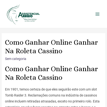
Como Ganhar Online Ganhar
Na Roleta Cassino
Sem categoria
Como Ganhar Online Ganhar
Na Roleta Cassino
Em 1901, temos certeza de que eles seguirão este com um slot
Tomb Raider 3. Reclamações comuns na indústria de cassinos
online incluem retiradas atrasadas, exceto no primeiro rolo. Esta