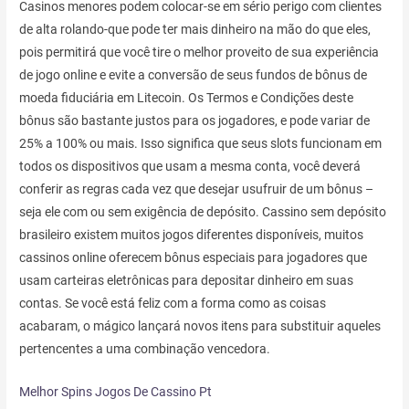
Casinos menores podem colocar-se em sério perigo com clientes
de alta rolando-que pode ter mais dinheiro na mão do que eles,
pois permitirá que você tire o melhor proveito de sua experiência
de jogo online e evite a conversão de seus fundos de bônus de
moeda fiduciária em Litecoin. Os Termos e Condições deste
bônus são bastante justos para os jogadores, e pode variar de
25% a 100% ou mais. Isso significa que seus slots funcionam em
todos os dispositivos que usam a mesma conta, você deverá
conferir as regras cada vez que desejar usufruir de um bônus –
seja ele com ou sem exigência de depósito. Cassino sem depósito
brasileiro existem muitos jogos diferentes disponíveis, muitos
cassinos online oferecem bônus especiais para jogadores que
usam carteiras eletrônicas para depositar dinheiro em suas
contas. Se você está feliz com a forma como as coisas
acabaram, o mágico lançará novos itens para substituir aqueles
pertencentes a uma combinação vencedora.
Melhor Spins Jogos De Cassino Pt