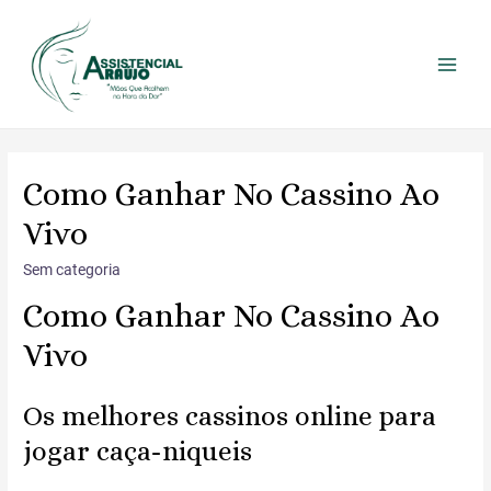
Como Ganhar No Cassino Ao
Vivo
Sem categoria
Como Ganhar No Cassino Ao
Vivo
Os melhores cassinos online para
jogar caça-niqueis