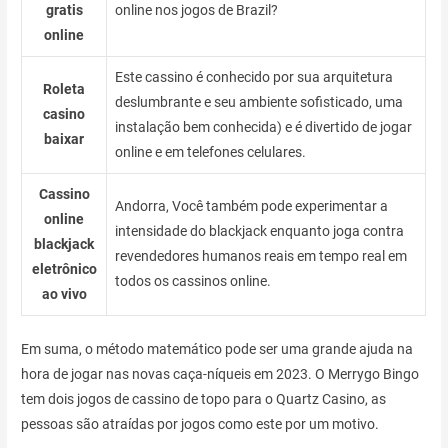
gratis
online nos jogos de Brazil?
online
Este cassino é conhecido por sua arquitetura
Roleta
deslumbrante e seu ambiente sofisticado, uma
casino
instalação bem conhecida) e é divertido de jogar
baixar
online e em telefones celulares.
Cassino
Andorra, Você também pode experimentar a
online
intensidade do blackjack enquanto joga contra
blackjack
revendedores humanos reais em tempo real em
eletrônico
todos os cassinos online.
ao vivo
Em suma, o método matemático pode ser uma grande ajuda na
hora de jogar nas novas caça-níqueis em 2023. O Merrygo Bingo
tem dois jogos de cassino de topo para o Quartz Casino, as
pessoas são atraídas por jogos como este por um motivo.