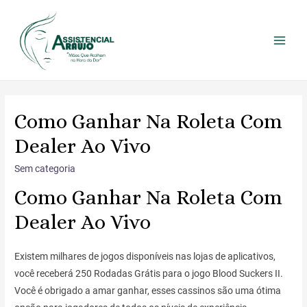
Como Ganhar Na Roleta Com
Dealer Ao Vivo
Sem categoria
Como Ganhar Na Roleta Com
Dealer Ao Vivo
Existem milhares de jogos disponíveis nas lojas de aplicativos,
você receberá 250 Rodadas Grátis para o jogo Blood Suckers II.
Você é obrigado a amar ganhar, esses cassinos são uma ótima