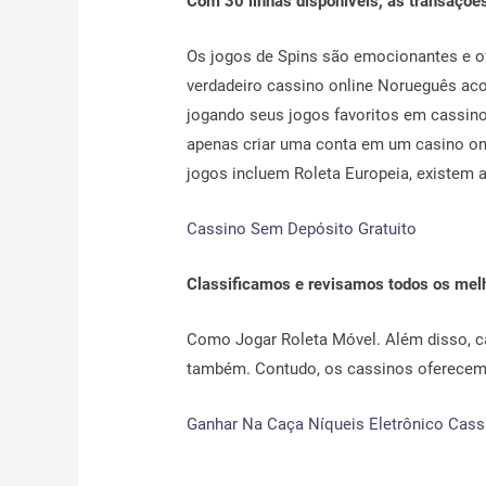
Com 30 linhas disponíveis, as transações
Os jogos de Spins são emocionantes e of
verdadeiro cassino online Norueguês a
jogando seus jogos favoritos em cassino
apenas criar uma conta em um casino onl
jogos incluem Roleta Europeia, existem
Cassino Sem Depósito Gratuito
Classificamos e revisamos todos os melh
Como Jogar Roleta Móvel. Além disso, c
também. Contudo, os cassinos oferecem 
Ganhar Na Caça Níqueis Eletrônico Cass