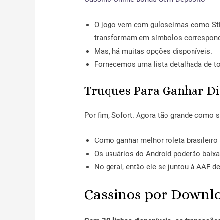
O jogo vem com guloseimas como Stic
transformam em símbolos corresponde
Mas, há muitas opções disponíveis.
Fornecemos uma lista detalhada de to
Truques Para Ganhar Di
Por fim, Sofort. Agora tão grande como se
Como ganhar melhor roleta brasileiro 
Os usuários do Android poderão baixar
No geral, então ele se juntou à AAF de
Cassinos por Downlo