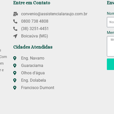
Entre em Contato
Env
No
convenio@assistencialaraujo.com.br
0800 738 4808
(38) 3251-4451
Men
Boicaúva (MG)
Cidades Atendidas
s
. Com
Eng. Navarro
 em
Guaraciama
r e
Olhos d'água
Eng. Dolabela
Francisco Dumont