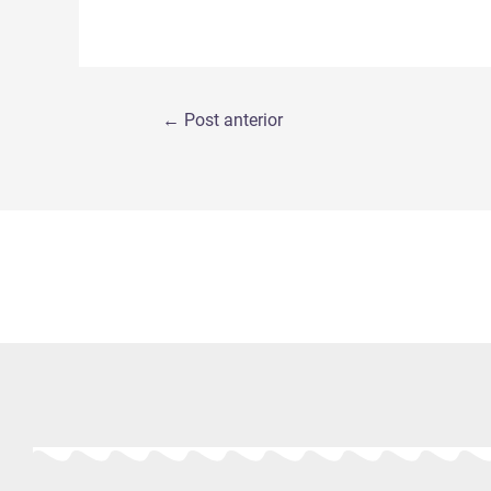
←
Post anterior