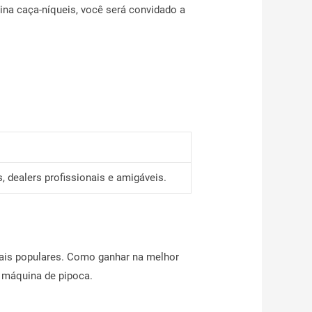
na caça-níqueis, você será convidado a
 dealers profissionais e amigáveis.
mais populares. Como ganhar na melhor
 máquina de pipoca.