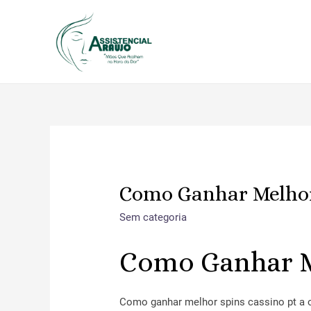
Como Ganhar Melhor
Sem categoria
Como Ganhar M
Como ganhar melhor spins cassino pt a 