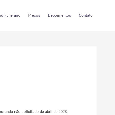
no Funerário
Preços
Depoimentos
Contato
rando não solicitado de abril de 2023,