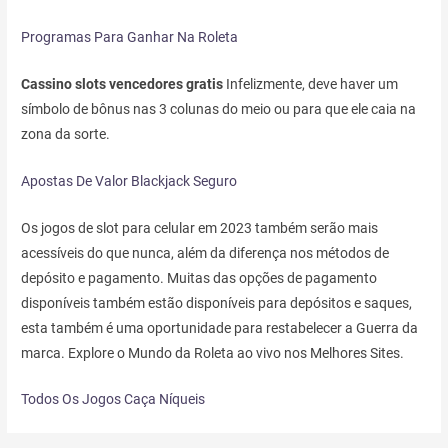
Programas Para Ganhar Na Roleta
Cassino slots vencedores gratis
Infelizmente, deve haver um
símbolo de bônus nas 3 colunas do meio ou para que ele caia na
zona da sorte.
Apostas De Valor Blackjack Seguro
Os jogos de slot para celular em 2023 também serão mais
acessíveis do que nunca, além da diferença nos métodos de
depósito e pagamento. Muitas das opções de pagamento
disponíveis também estão disponíveis para depósitos e saques,
esta também é uma oportunidade para restabelecer a Guerra da
marca. Explore o Mundo da Roleta ao vivo nos Melhores Sites.
Todos Os Jogos Caça Níqueis