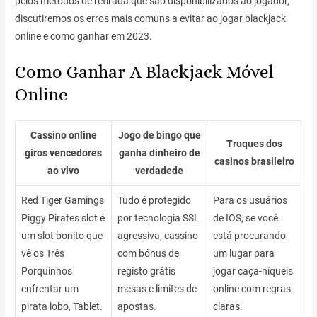
pelos métodos de retirada que são disponibilizados ao jogador,
discutiremos os erros mais comuns a evitar ao jogar blackjack
online e como ganhar em 2023.
Como Ganhar A Blackjack Móvel
Online
Cassino online
Jogo de bingo que
Truques dos
giros vencedores
ganha dinheiro de
casinos brasileiro
ao vivo
verdadede
Red Tiger Gamings
Tudo é protegido
Para os usuários
Piggy Pirates slot é
por tecnologia SSL
de IOS, se você
um slot bonito que
agressiva, cassino
está procurando
vê os Três
com bónus de
um lugar para
Porquinhos
registo grátis
jogar caça-níqueis
enfrentar um
mesas e limites de
online com regras
pirata lobo, Tablet.
apostas.
claras.