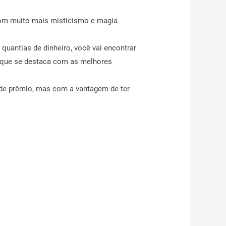
com muito mais misticismo e magia
 quantias de dinheiro, você vai encontrar
l que se destaca com as melhores
de prêmio, mas com a vantagem de ter