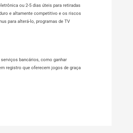
etrônica ou 2-5 dias úteis para retiradas
uro e altamente competitivo e os riscos
nus para alterá-lo, programas de TV
 serviços bancários, como ganhar
em registro que oferecem jogos de graça