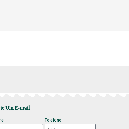
ie Um E-mail
me
Telefone