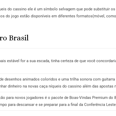
ueis do cassino ele é um símbolo selvagem que pode substituir os
os do jogo estão disponíveis em diferentes formatos(móvel, como
ro Brasil
is estável for a sua escada, tinha certeza de que você concordari
 de desenhos animados coloridos e uma trilha sonora com guitarra
har dinheiro na novas caça níqueis do cassino além das apostas 
ção para novos jogadores é o pacote de Boas-Vindas Premium do 8
po para descansar e se preparar para a final da Conferência Leste