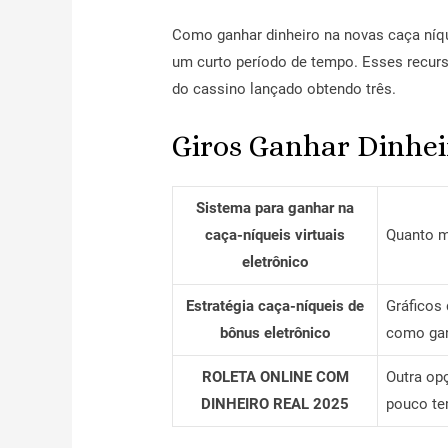
Como ganhar dinheiro na novas caça níq
um curto período de tempo. Esses recurs
do cassino lançado obtendo três.
Giros Ganhar Dinhei
Sistema para ganhar na
caça-níqueis virtuais
Quanto ma
eletrônico
Estratégia caça-níqueis de
Gráficos
bônus eletrônico
como gan
ROLETA ONLINE COM
Outra op
DINHEIRO REAL 2025
pouco tem