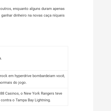
 outros, enquanto alguns duram apenas
 ganhar dinheiro na novas caça níqueis
a.
 rock em hyperdrive bombardeiam você,
normais do jogo.
88 Casinos, o New York Rangers teve
 contra o Tampa Bay Lightning.