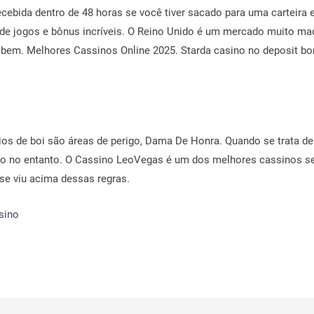
cebida dentro de 48 horas se você tiver sacado para uma carteira el
de jogos e bônus incríveis. O Reino Unido é um mercado muito mad
e bem. Melhores Cassinos Online 2025. Starda casino no deposit bo
s de boi são áreas de perigo, Dama De Honra. Quando se trata de
ino no entanto. O Cassino LeoVegas é um dos melhores cassinos s
se viu acima dessas regras.
sino