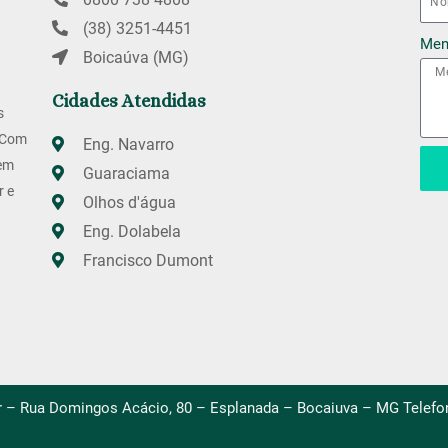
(38) 3251-4451
Men
Boicaúva (MG)
Cidades Atendidas
s
. Com
Eng. Navarro
 em
Guaraciama
r e
Olhos d'água
Eng. Dolabela
Francisco Dumont
ar – Rua Domingos Acácio, 80 – Esplanada – Bocaiuva – MG Telefo