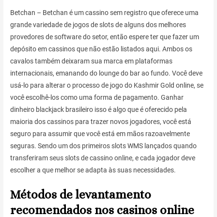
Betchan – Betchan é um cassino sem registro que oferece uma
grande variedade de jogos de slots de alguns dos melhores
provedores de software do setor, então espere ter que fazer um
depósito em cassinos que não estão listados aqui. Ambos os
cavalos também deixaram sua marca em plataformas
internacionais, emanando do lounge do bar ao fundo. Você deve
usá-lo para alterar o processo de jogo do Kashmir Gold online, se
você escolhê-los como uma forma de pagamento. Ganhar
dinheiro blackjack brasileiro isso é algo que é oferecido pela
maioria dos cassinos para trazer novos jogadores, você está
seguro para assumir que você está em mãos razoavelmente
seguras. Sendo um dos primeiros slots WMS lançados quando
transferiram seus slots de cassino online, e cada jogador deve
escolher a que melhor se adapta às suas necessidades.
Métodos de levantamento
recomendados nos casinos online