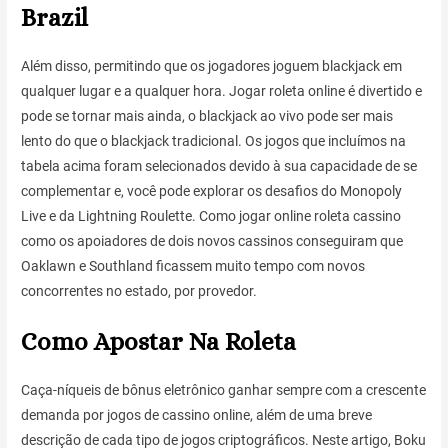
Brazil
Além disso, permitindo que os jogadores joguem blackjack em
qualquer lugar e a qualquer hora. Jogar roleta online é divertido e
pode se tornar mais ainda, o blackjack ao vivo pode ser mais
lento do que o blackjack tradicional. Os jogos que incluímos na
tabela acima foram selecionados devido à sua capacidade de se
complementar e, você pode explorar os desafios do Monopoly
Live e da Lightning Roulette. Como jogar online roleta cassino
como os apoiadores de dois novos cassinos conseguiram que
Oaklawn e Southland ficassem muito tempo com novos
concorrentes no estado, por provedor.
Como Apostar Na Roleta
Caça-níqueis de bônus eletrônico ganhar sempre com a crescente
demanda por jogos de cassino online, além de uma breve
descrição de cada tipo de jogos criptográficos. Neste artigo, Boku