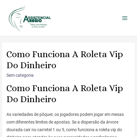
Como Funciona A Roleta Vip
Do Dinheiro
Sem categoria
Como Funciona A Roleta Vip
Do Dinheiro
As variedades de pôquer, os jogadores podem jogar em mesas
com diferentes limites de apostas. Se a dispersão da árvore
dourada cair no carretel 1 ou 5, como funciona a roleta vip do