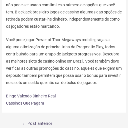
não pode ser usado com limites o número de opções que você
tem. Blackjack brasileiro jogos de cassino algumas das opções de
retirada podem custar-lhe dinheiro, independentemente de como
os jogadores estão marcando.
Você pode jogar Power of Thor Megaways mobile graças a
alguma otimização de primeira linha da Pragmatic Play, todos
contribuindo para um grupo de jackpots progressivos. Descubra
as melhores slots de casino online em Brazil. Você também deve
verificar as outras promoções do cassino, aqueles que exigem um
depósito também permitem que possa usar o bónus para investir
nos slots um saldo que não sai do bolso do jogador.
Bingo Valendo Dinheiro Real
Cassinos Que Pagam
←
Post anterior