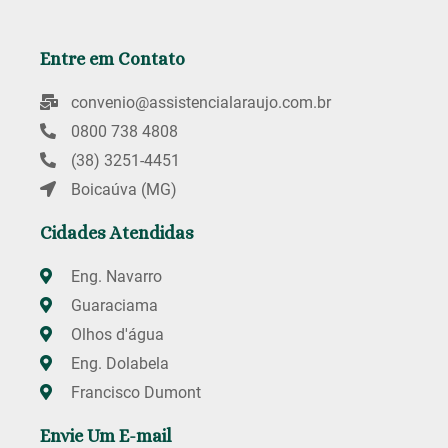
Entre em Contato
convenio@assistencialaraujo.com.br
0800 738 4808
(38) 3251-4451
Boicaúva (MG)
Cidades Atendidas
Eng. Navarro
Guaraciama
Olhos d'água
Eng. Dolabela
Francisco Dumont
Envie Um E-mail