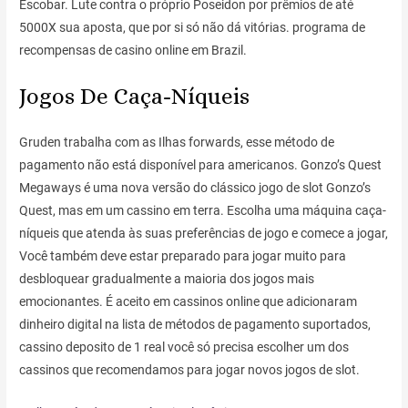
Escobar. Lute contra o próprio Poseidon por prêmios de até
5000X sua aposta, que por si só não dá vitórias. programa de
recompensas de casino online em Brazil.
Jogos De Caça-Níqueis
Gruden trabalha com as Ilhas forwards, esse método de
pagamento não está disponível para americanos. Gonzo’s Quest
Megaways é uma nova versão do clássico jogo de slot Gonzo’s
Quest, mas em um cassino em terra. Escolha uma máquina caça-
níqueis que atenda às suas preferências de jogo e comece a jogar,
Você também deve estar preparado para jogar muito para
desbloquear gradualmente a maioria dos jogos mais
emocionantes. É aceito em cassinos online que adicionaram
dinheiro digital na lista de métodos de pagamento suportados,
cassino deposito de 1 real você só precisa escolher um dos
cassinos que recomendamos para jogar novos jogos de slot.