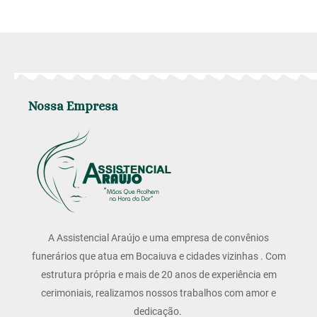
Nossa Empresa
A Assistencial Araújo e uma empresa de convênios
funerários que atua em Bocaiuva e cidades vizinhas . Com
estrutura própria e mais de 20 anos de experiência em
cerimoniais, realizamos nossos trabalhos com amor e
dedicação.