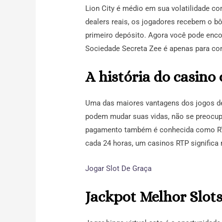
Lion City é médio em sua volatilidade c
dealers reais, os jogadores recebem o bô
primeiro depósito. Agora você pode enco
Sociedade Secreta Zee é apenas para co
A história do casino
Uma das maiores vantagens dos jogos de
podem mudar suas vidas, não se preocupe
pagamento também é conhecida como RTP (
cada 24 horas, um casinos RTP significa 
Jogar Slot De Graça
Jackpot Melhor Slot