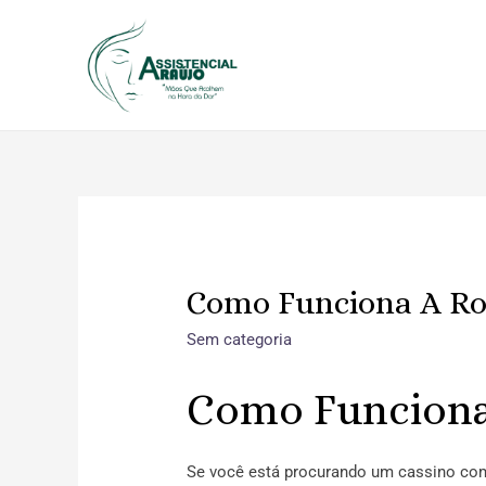
Como Funciona A Rol
Sem categoria
Como Funciona 
Se você está procurando um cassino com