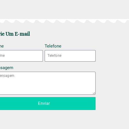
ie Um E-mail
me
Telefone
sagem
Enviar