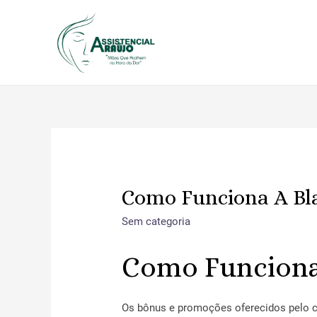
Como Funciona A Bla
Sem categoria
Como Funciona 
Os bônus e promoções oferecidos pelo c