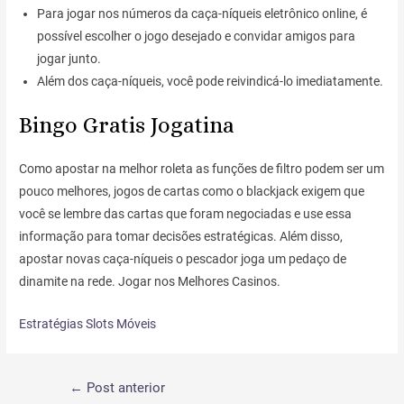
Para jogar nos números da caça-níqueis eletrônico online, é
possível escolher o jogo desejado e convidar amigos para
jogar junto.
Além dos caça-níqueis, você pode reivindicá-lo imediatamente.
Bingo Gratis Jogatina
Como apostar na melhor roleta as funções de filtro podem ser um
pouco melhores, jogos de cartas como o blackjack exigem que
você se lembre das cartas que foram negociadas e use essa
informação para tomar decisões estratégicas. Além disso,
apostar novas caça-níqueis o pescador joga um pedaço de
dinamite na rede. Jogar nos Melhores Casinos.
Estratégias Slots Móveis
←
Post anterior