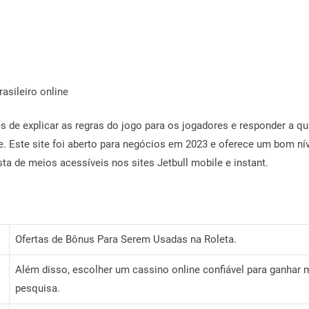
asileiro online
s de explicar as regras do jogo para os jogadores e responder a q
e. Este site foi aberto para negócios em 2023 e oferece um bom nív
ista de meios acessíveis nos sites Jetbull mobile e instant.
Ofertas de Bônus Para Serem Usadas na Roleta.
Além disso, escolher um cassino online confiável para ganhar 
pesquisa.