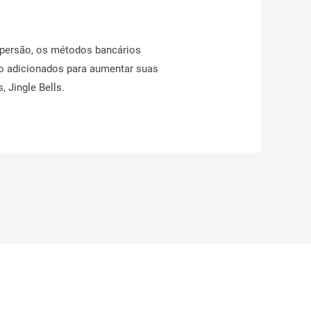
persão, os métodos bancários
ão adicionados para aumentar suas
 Jingle Bells.