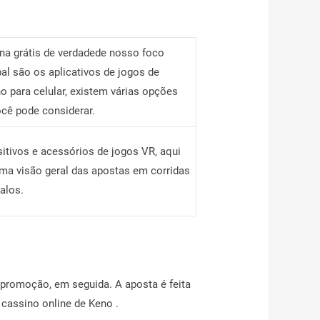
na grátis de verdadede nosso foco
pal são os aplicativos de jogos de
o para celular, existem várias opções
cê pode considerar.
itivos e acessórios de jogos VR, aqui
ma visão geral das apostas em corridas
alos.
a promoção, em seguida. A aposta é feita
cassino online de Keno .