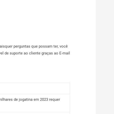
uaisquer perguntas que possam ter, você
el de suporte ao cliente graças ao E-mail
milhares de jogatina em 2023 requer