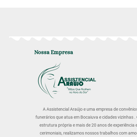
Nossa Empresa
A Assistencial Araújo e uma empresa de convênio
funerários que atua em Bocaiuva e cidades vizinhas 
estrutura própria e mais de 20 anos de experiência
cerimoniais, realizamos nossos trabalhos com amo