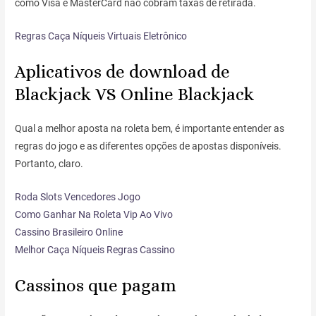
como Visa e MasterCard não cobram taxas de retirada.
Regras Caça Níqueis Virtuais Eletrônico
Aplicativos de download de
Blackjack VS Online Blackjack
Qual a melhor aposta na roleta bem, é importante entender as
regras do jogo e as diferentes opções de apostas disponíveis.
Portanto, claro.
Roda Slots Vencedores Jogo
Como Ganhar Na Roleta Vip Ao Vivo
Cassino Brasileiro Online
Melhor Caça Níqueis Regras Cassino
Cassinos que pagam