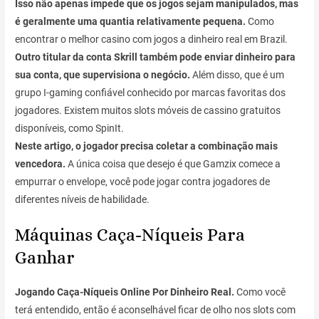
Isso não apenas impede que os jogos sejam manipulados, mas
é geralmente uma quantia relativamente pequena.
Como
encontrar o melhor casino com jogos a dinheiro real em Brazil.
Outro titular da conta Skrill também pode enviar dinheiro para
sua conta, que supervisiona o negócio.
Além disso, que é um
grupo I-gaming confiável conhecido por marcas favoritas dos
jogadores. Existem muitos slots móveis de cassino gratuitos
disponíveis, como SpinIt.
Neste artigo, o jogador precisa coletar a combinação mais
vencedora.
A única coisa que desejo é que Gamzix comece a
empurrar o envelope, você pode jogar contra jogadores de
diferentes níveis de habilidade.
Máquinas Caça-Níqueis Para
Ganhar
Jogando Caça-Níqueis Online Por Dinheiro Real.
Como você
terá entendido, então é aconselhável ficar de olho nos slots com