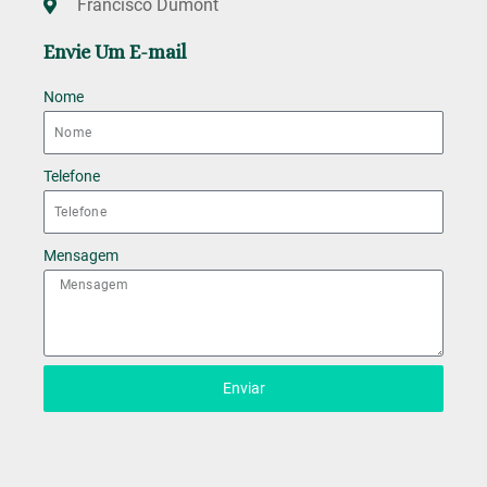
Francisco Dumont
Envie Um E-mail
Nome
Telefone
Mensagem
Enviar