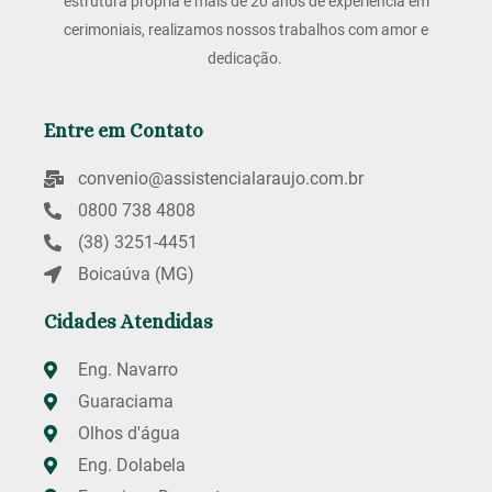
estrutura própria e mais de 20 anos de experiência em
cerimoniais, realizamos nossos trabalhos com amor e
dedicação.
Entre em Contato
convenio@assistencialaraujo.com.br
0800 738 4808
(38) 3251-4451
Boicaúva (MG)
Cidades Atendidas
Eng. Navarro
Guaraciama
Olhos d'água
Eng. Dolabela